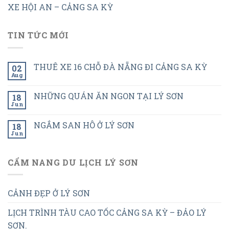
XE HỘI AN – CẢNG SA KỲ
TIN TỨC MỚI
THUÊ XE 16 CHỖ ĐÀ NẴNG ĐI CẢNG SA KỲ
02
Aug
NHỮNG QUÁN ĂN NGON TẠI LÝ SƠN
18
Jun
NGẮM SAN HÔ Ở LÝ SƠN
18
Jun
CẨM NANG DU LỊCH LÝ SƠN
CẢNH ĐẸP Ở LÝ SƠN
LỊCH TRÌNH TÀU CAO TỐC CẢNG SA KỲ – ĐẢO LÝ
SƠN.