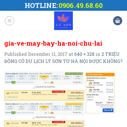
Skip
HOTLINE:
0906.49.68.60
to
content
gia-ve-may-bay-ha-noi-chu-lai
Published
December 11, 2017
at
640 × 328
in
2 TRIỆU
ĐỒNG CÓ DU LỊCH LÝ SƠN TỪ HÀ NỘI ĐƯỢC KHÔNG?