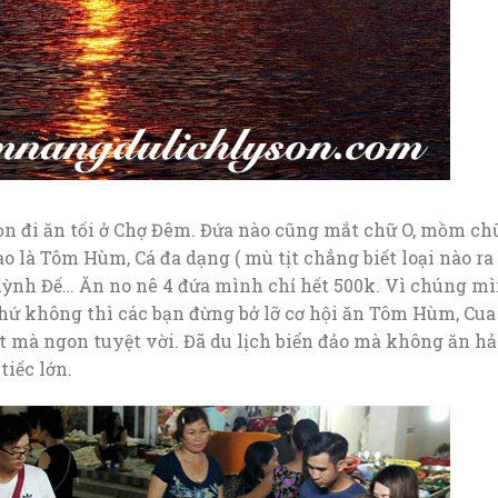
ọn đi ăn tối ở Chợ Đêm. Đứa nào cũng mắt chữ O, mồm ch
o là Tôm Hùm, Cá đa dạng ( mù tịt chẳng biết loại nào ra
 Huỳnh Đế… Ăn no nê 4 đứa mình chỉ hết 500k. Vì chúng m
hứ không thì các bạn đừng bở lỡ cơ hội ăn Tôm Hùm, Cua
 mà ngon tuyệt vời. Đã du lịch biển đảo mà không ăn hả
tiếc lớn.