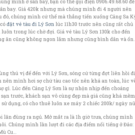
húng mình ở sân bay, bạn có thể gọi điện 0906.49.68.60 để
 sân bay. Giá 420k nhưng mà chúng mình đi 4 người nên
Sau đó, chúng mình cứ thể mà thẳng tiến xuống Cảng Sa K
 có
đặt vé tàu đi Lý Sơn
lúc 11h30 trước nên cũng rất chủ
a luôn trong lúc chờ đợi. Giá vé tàu Lý Sơn 130k cho đến
Cảng ăn cũng không ngon lắm nhưng cũng bình dân và ổn.
ùng thú vị để đến với Lý Sơn, sóng cứ từng đợt liên hồi đ
ên nên mình hơi sợ chứ tàu cao tốc nên khá an toàn, lúc v
ợ gì. Lúc đến Cảng Lý Sơn là sự nhộn nhịp đến choáng
sạn trước, khách sạn vô cùng đẹp mà giá cũng khá mềm
 sử dụng, có cho thuê luôn xe máy 2 chiếc 200k/ ngày nữ
i lăn đùng ra ngủ. Mở mắt ra là 1h giờ trưa, chúng mình
ôi. Chúng mình lần lượt đi các địa điểm nổi tiếng ở Đảo:
 Mù Cu…