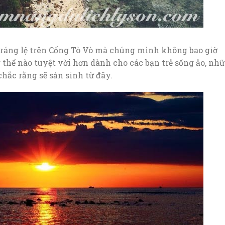
tráng lệ trên Cổng Tò Vò mà chúng mình không bao giờ
 thể nào tuyệt vời hơn dành cho các bạn trẻ sống ảo, nh
hắc rằng sẽ sản sinh từ đây.