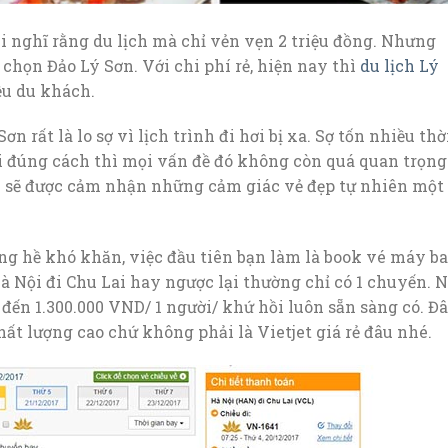
i nghĩ rằng du lịch mà chỉ vẻn vẹn 2 triệu đồng. Nhưng
 chọn Đảo Lý Sơn. Với chi phí rẻ, hiện nay thì
du lịch Lý
ều du khách.
n rất là lo sợ vì lịch trình đi hơi bị xa. Sợ tốn nhiều thờ
đi đúng cách thì mọi vấn đề đó không còn quá quan trọng
n sẽ được cảm nhận những cảm giác vẻ đẹp tự nhiên một
ông hề khó khăn, việc đầu tiên bạn làm là book vé máy b
Hà Nội đi Chu Lai hay ngược lại thường chỉ có 1 chuyến. 
0 đến 1.300.000 VND/ 1 người/ khứ hồi luôn sẵn sàng có. Đ
hất lượng cao chứ không phải là Vietjet giá rẻ đâu nhé.