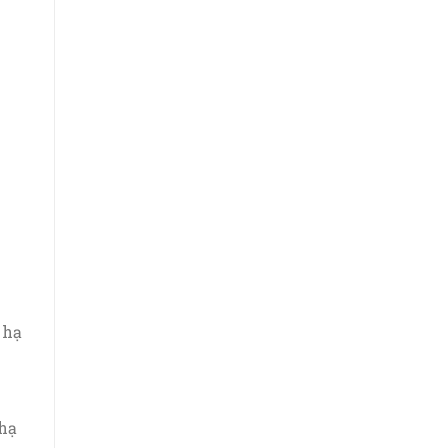
 hạ
ê
 hạ