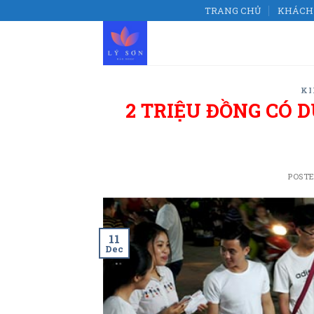
Skip
TRANG CHỦ
KHÁCH 
to
content
KI
2 TRIỆU ĐỒNG CÓ D
POST
11
Dec