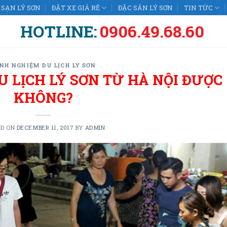
SẠN LÝ SƠN
ĐẶT XE GIÁ RẺ
ĐẶC SẢN LÝ SƠN
TIN TỨC
HOTLINE:
0906.49.68.60
NH NGHIỆM DU LỊCH LÝ SƠN
U LỊCH LÝ SƠN TỪ HÀ NỘI ĐƯỢC
KHÔNG?
ED ON
DECEMBER 11, 2017
BY
ADMIN