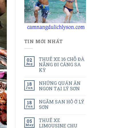
TIN MỚI NHẤT
THUÊ XE 16 CHỖ ĐÀ
02
Aug
NẴNG ĐI CẢNG SA
KỲ
NHỮNG QUÁN ĂN
18
Jun
NGON TẠI LÝ SƠN
NGẮM SAN HÔ Ở LÝ
18
Jun
SƠN
THUÊ XE
05
May
LIMOUSINE CHU