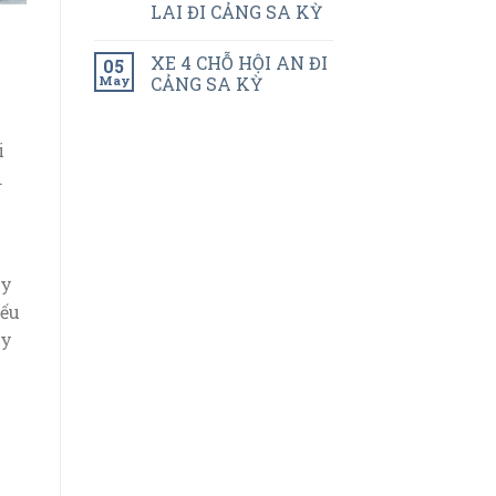
LAI ĐI CẢNG SA KỲ
XE 4 CHỖ HỘI AN ĐI
05
May
CẢNG SA KỲ
i
.
ay
Nếu
ây