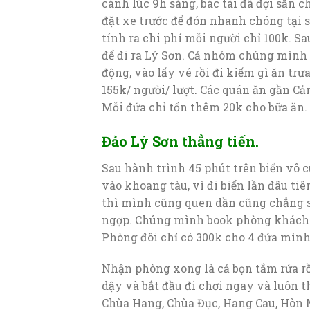
cánh lúc 9h sáng, bác tài đã đợi sẵn c
đặt xe trước để đón nhanh chóng tại
tính ra chi phí mỗi người chỉ 100k. 
để đi ra Lý Sơn. Cả nhóm chúng mình
động, vào lấy vé rồi đi kiếm gì ăn trư
155k/ người/ lượt. Các quán ăn gần 
Mỗi đứa chỉ tốn thêm 20k cho bữa ăn.
Đảo Lý Sơn thẳng tiến.
Sau hành trình 45 phút trên biển vô c
vào khoang tàu, vì đi biển lần đâu ti
thì mình cũng quen dần cũng chẳng s
ngợp. Chúng mình book phòng khách 
Phòng đôi chỉ có 300k cho 4 đứa mình
Nhận phòng xong là cả bọn tắm rửa rồ
dậy và bắt đầu đi chơi ngay và luôn th
Chùa Hang, Chùa Đục, Hang Cau, Hòn