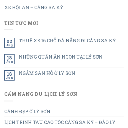
XE HỘI AN – CẢNG SA KỲ
TIN TỨC MỚI
THUÊ XE 16 CHỖ ĐÀ NẴNG ĐI CẢNG SA KỲ
02
Aug
NHỮNG QUÁN ĂN NGON TẠI LÝ SƠN
18
Jun
NGẮM SAN HÔ Ở LÝ SƠN
18
Jun
CẨM NANG DU LỊCH LÝ SƠN
CẢNH ĐẸP Ở LÝ SƠN
LỊCH TRÌNH TÀU CAO TỐC CẢNG SA KỲ – ĐẢO LÝ