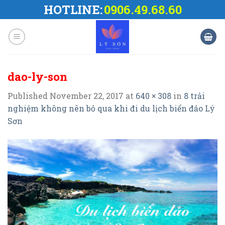
Skip
HOTLINE:
0906.49.68.60
to
content
dao-ly-son
Published
November 22, 2017
at
640 × 308
in
8 trải
nghiệm không nên bỏ qua khi đi du lịch biển đảo Lý
Sơn