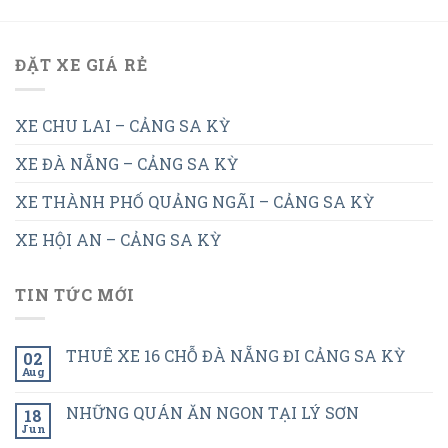
ĐẶT XE GIÁ RẺ
XE CHU LAI – CẢNG SA KỲ
XE ĐÀ NẴNG – CẢNG SA KỲ
XE THÀNH PHỐ QUẢNG NGÃI – CẢNG SA KỲ
XE HỘI AN – CẢNG SA KỲ
TIN TỨC MỚI
THUÊ XE 16 CHỖ ĐÀ NẴNG ĐI CẢNG SA KỲ
02
Aug
NHỮNG QUÁN ĂN NGON TẠI LÝ SƠN
18
Jun