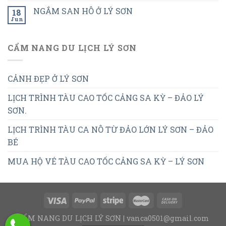
NGẮM SAN HÔ Ở LÝ SƠN
18
Jun
CẨM NANG DU LỊCH LÝ SƠN
CẢNH ĐẸP Ở LÝ SƠN
LỊCH TRÌNH TÀU CAO TỐC CẢNG SA KỲ – ĐẢO LÝ
SƠN.
LỊCH TRÌNH TÀU CA NÔ TỪ ĐẢO LỚN LÝ SƠN – ĐẢO
BÉ
MUA HỘ VÉ TÀU CAO TỐC CẢNG SA KỲ – LÝ SƠN
CẨM NANG DU LỊCH LÝ SƠN | vanca0501@gmail.com