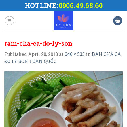
Skip
HOTLINE:
0906.49.68.60
to
content
ram-cha-ca-do-ly-son
Published
April 20, 2018
at
640 × 533
in
BÁN CHẢ CÁ
ĐỎ LÝ SƠN TOÀN QUỐC