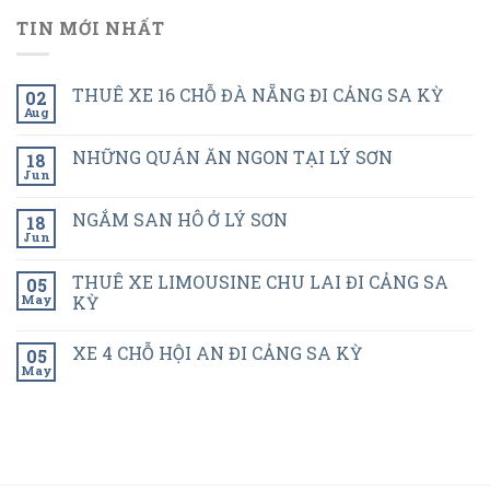
TIN MỚI NHẤT
THUÊ XE 16 CHỖ ĐÀ NẴNG ĐI CẢNG SA KỲ
02
Aug
NHỮNG QUÁN ĂN NGON TẠI LÝ SƠN
18
Jun
NGẮM SAN HÔ Ở LÝ SƠN
18
Jun
THUÊ XE LIMOUSINE CHU LAI ĐI CẢNG SA
05
May
KỲ
XE 4 CHỖ HỘI AN ĐI CẢNG SA KỲ
05
May