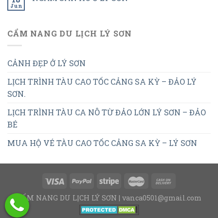
Jun
CẨM NANG DU LỊCH LÝ SƠN
CẢNH ĐẸP Ở LÝ SƠN
LỊCH TRÌNH TÀU CAO TỐC CẢNG SA KỲ – ĐẢO LÝ
SƠN.
LỊCH TRÌNH TÀU CA NÔ TỪ ĐẢO LỚN LÝ SƠN – ĐẢO
BÉ
MUA HỘ VÉ TÀU CAO TỐC CẢNG SA KỲ – LÝ SƠN
CẨM NANG DU LỊCH LÝ SƠN | vanca0501@gmail.com