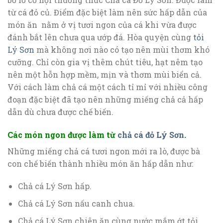
từ cá đỏ củ. Điểm đặc biệt làm nên sức hấp dẫn của
món ăn nằm ở vị tươi ngon của cá khi vừa được
đánh bắt lên chưa qua ướp đá. Hòa quyện cùng
tỏi
Lý Sơn
mà không nơi nào có tạo nên mùi thơm khó
cưỡng. Chỉ còn gia vị thêm chút tiêu, hạt nêm tạo
nên một hỗn hợp mềm, mịn và thơm mùi biển cả.
Với cách làm chả cá một cách tỉ mỉ với nhiều công
đoạn đặc biệt đã tạo nên những miếng chả cả hấp
dẫn dù chưa được chế biến.
Các món ngon được làm từ
chả cá đỏ Lý Sơn
.
Những miếng chả cá tươi ngon mới ra lò, được bà
con chế biến thành nhiều món ăn hấp dẫn như:
Chả cá Lý Sơn hấp.
Chả cá Lý Sơn nấu canh chua.
Chả cá Lý Sơn chiên ăn cùng nước mắm ớt tỏi