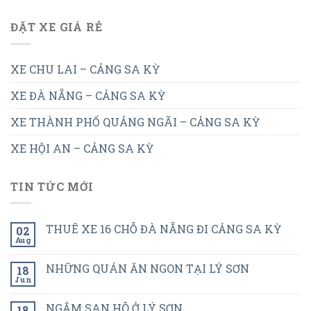
ĐẶT XE GIÁ RẺ
XE CHU LAI – CẢNG SA KỲ
XE ĐÀ NẴNG – CẢNG SA KỲ
XE THÀNH PHỐ QUẢNG NGÃI – CẢNG SA KỲ
XE HỘI AN – CẢNG SA KỲ
TIN TỨC MỚI
THUÊ XE 16 CHỖ ĐÀ NẴNG ĐI CẢNG SA KỲ
02
Aug
NHỮNG QUÁN ĂN NGON TẠI LÝ SƠN
18
Jun
NGẮM SAN HÔ Ở LÝ SƠN
18