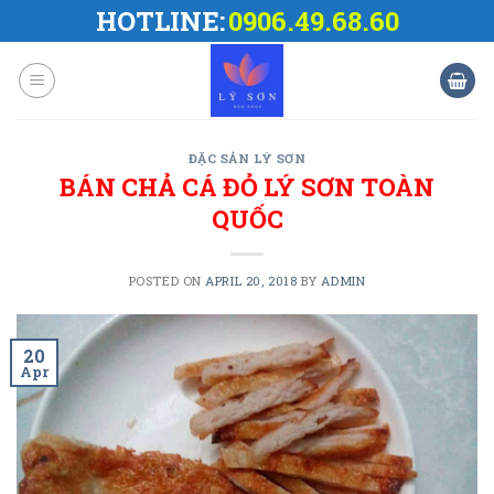
Skip
HOTLINE:
0906.49.68.60
to
content
ĐẶC SẢN LÝ SƠN
BÁN CHẢ CÁ ĐỎ LÝ SƠN TOÀN
QUỐC
POSTED ON
APRIL 20, 2018
BY
ADMIN
20
Apr