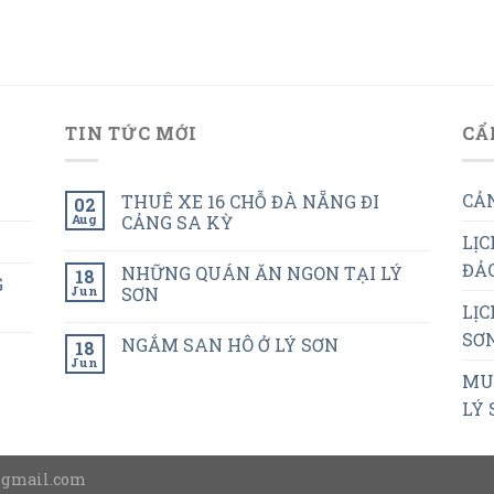
TIN TỨC MỚI
CẨ
CẢN
THUÊ XE 16 CHỖ ĐÀ NẴNG ĐI
02
Aug
CẢNG SA KỲ
LỊC
ĐẢO
NHỮNG QUÁN ĂN NGON TẠI LÝ
18
G
Jun
SƠN
LỊC
SƠN
NGẮM SAN HÔ Ở LÝ SƠN
18
Jun
MUA
LÝ 
@gmail.com