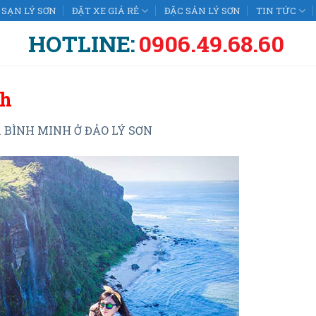
SẠN LÝ SƠN
ĐẶT XE GIÁ RẺ
ĐẶC SẢN LÝ SƠN
TIN TỨC
HOTLINE:
0906.49.68.60
nh
n
BÌNH MINH Ở ĐẢO LÝ SƠN