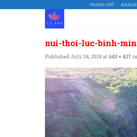
Skip
TRANG CHỦ
KHÁCH 
to
content
nui-thoi-luc-binh-mi
Published
July 24, 2018
at
640 × 427
i