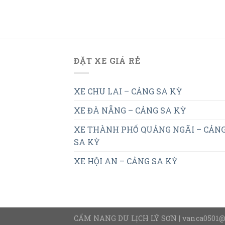
ĐẶT XE GIÁ RẺ
XE CHU LAI – CẢNG SA KỲ
XE ĐÀ NẴNG – CẢNG SA KỲ
XE THÀNH PHỐ QUẢNG NGÃI – CẢN
SA KỲ
XE HỘI AN – CẢNG SA KỲ
CẨM NANG DU LỊCH LÝ SƠN | vanca0501