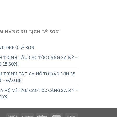
M NANG DU LỊCH LÝ SƠN
H ĐẸP Ở LÝ SƠN
H TRÌNH TÀU CAO TỐC CẢNG SA KỲ –
 LÝ SƠN.
H TRÌNH TÀU CA NÔ TỪ ĐẢO LỚN LÝ
 – ĐẢO BÉ
 HỘ VÉ TÀU CAO TỐC CẢNG SA KỲ –
SƠN