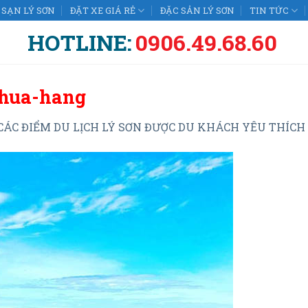
SẠN LÝ SƠN
ĐẶT XE GIÁ RẺ
ĐẶC SẢN LÝ SƠN
TIN TỨC
HOTLINE:
0906.49.68.60
chua-hang
CÁC ĐIỂM DU LỊCH LÝ SƠN ĐƯỢC DU KHÁCH YÊU THÍCH