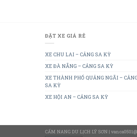
ĐẶT XE GIÁ RẺ
XE CHU LAI – CẢNG SA KỲ
XE ĐÀ NẴNG – CẢNG SA KỲ
XE THÀNH PHỐ QUẢNG NGÃI – CẢN
SA KỲ
XE HỘI AN – CẢNG SA KỲ
CẨM NANG DU LỊCH LÝ SƠN | vanca0501