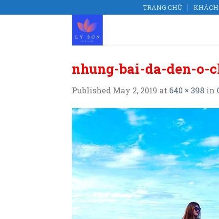
Skip
TRANG CHỦ
KHÁCH 
to
content
nhung-bai-da-den-o-
Published
May 2, 2019
at
640 × 398
in