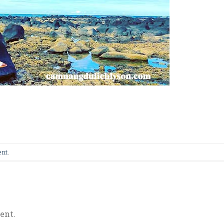
ent
.
ent.