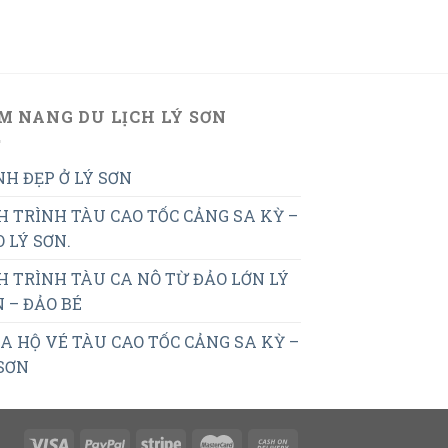
M NANG DU LỊCH LÝ SƠN
H ĐẸP Ở LÝ SƠN
H TRÌNH TÀU CAO TỐC CẢNG SA KỲ –
 LÝ SƠN.
H TRÌNH TÀU CA NÔ TỪ ĐẢO LỚN LÝ
 – ĐẢO BÉ
 HỘ VÉ TÀU CAO TỐC CẢNG SA KỲ –
SƠN