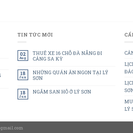
TIN TỨC MỚI
CẨ
CẢN
THUÊ XE 16 CHỖ ĐÀ NẴNG ĐI
02
Aug
CẢNG SA KỲ
LỊC
ĐẢO
NHỮNG QUÁN ĂN NGON TẠI LÝ
18
G
Jun
SƠN
LỊC
SƠN
NGẮM SAN HÔ Ở LÝ SƠN
18
Jun
MUA
LÝ 
@gmail.com