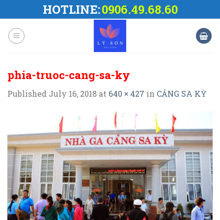
Skip
HOTLINE:
0906.49.68.60
to
content
phia-truoc-cang-sa-ky
Published
July 16, 2018
at
640 × 427
in
CẢNG SA KỲ