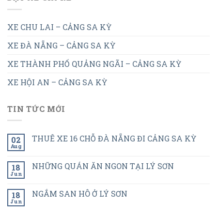
XE CHU LAI – CẢNG SA KỲ
XE ĐÀ NẴNG – CẢNG SA KỲ
XE THÀNH PHỐ QUẢNG NGÃI – CẢNG SA KỲ
XE HỘI AN – CẢNG SA KỲ
TIN TỨC MỚI
THUÊ XE 16 CHỖ ĐÀ NẴNG ĐI CẢNG SA KỲ
02
Aug
NHỮNG QUÁN ĂN NGON TẠI LÝ SƠN
18
Jun
NGẮM SAN HÔ Ở LÝ SƠN
18
Jun