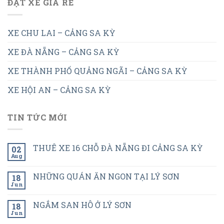
ĐẶT XE GIÁ RẺ
XE CHU LAI – CẢNG SA KỲ
XE ĐÀ NẴNG – CẢNG SA KỲ
XE THÀNH PHỐ QUẢNG NGÃI – CẢNG SA KỲ
XE HỘI AN – CẢNG SA KỲ
TIN TỨC MỚI
THUÊ XE 16 CHỖ ĐÀ NẴNG ĐI CẢNG SA KỲ
02
Aug
NHỮNG QUÁN ĂN NGON TẠI LÝ SƠN
18
Jun
NGẮM SAN HÔ Ở LÝ SƠN
18
Jun