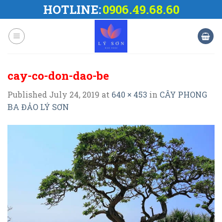
Skip
HOTLINE:
0906.49.68.60
to
content
cay-co-don-dao-be
Published
July 24, 2019
at
640 × 453
in
CÂY PHONG
BA ĐẢO LÝ SƠN