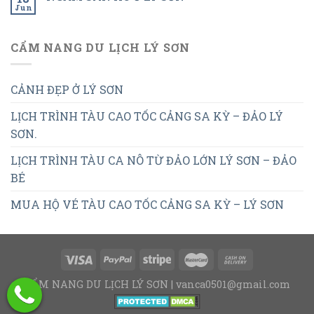
Jun
CẨM NANG DU LỊCH LÝ SƠN
CẢNH ĐẸP Ở LÝ SƠN
LỊCH TRÌNH TÀU CAO TỐC CẢNG SA KỲ – ĐẢO LÝ
SƠN.
LỊCH TRÌNH TÀU CA NÔ TỪ ĐẢO LỚN LÝ SƠN – ĐẢO
BÉ
MUA HỘ VÉ TÀU CAO TỐC CẢNG SA KỲ – LÝ SƠN
CẨM NANG DU LỊCH LÝ SƠN | vanca0501@gmail.com