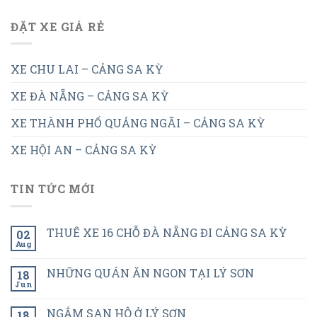
ĐẶT XE GIÁ RẺ
XE CHU LAI – CẢNG SA KỲ
XE ĐÀ NẴNG – CẢNG SA KỲ
XE THÀNH PHỐ QUẢNG NGÃI – CẢNG SA KỲ
XE HỘI AN – CẢNG SA KỲ
TIN TỨC MỚI
THUÊ XE 16 CHỖ ĐÀ NẴNG ĐI CẢNG SA KỲ
02
Aug
NHỮNG QUÁN ĂN NGON TẠI LÝ SƠN
18
Jun
NGẮM SAN HÔ Ở LÝ SƠN
18