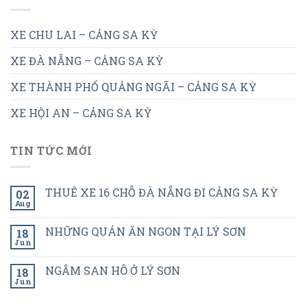
XE CHU LAI – CẢNG SA KỲ
XE ĐÀ NẴNG – CẢNG SA KỲ
XE THÀNH PHỐ QUẢNG NGÃI – CẢNG SA KỲ
XE HỘI AN – CẢNG SA KỲ
TIN TỨC MỚI
THUÊ XE 16 CHỖ ĐÀ NẴNG ĐI CẢNG SA KỲ
02
Aug
NHỮNG QUÁN ĂN NGON TẠI LÝ SƠN
18
Jun
NGẮM SAN HÔ Ở LÝ SƠN
18
Jun