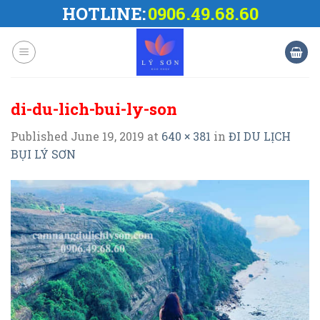
Skip
HOTLINE:
0906.49.68.60
to
content
di-du-lich-bui-ly-son
Published
June 19, 2019
at
640 × 381
in
ĐI DU LỊCH
BỤI LÝ SƠN