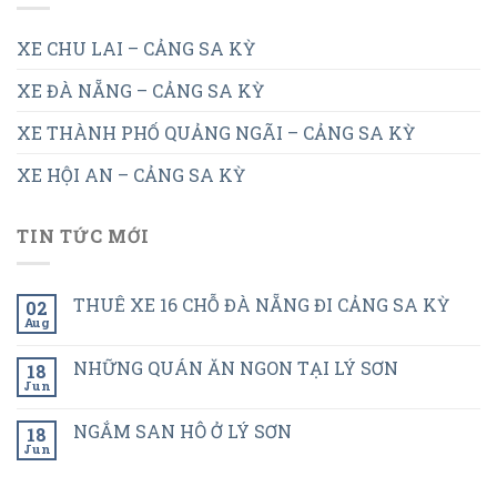
XE CHU LAI – CẢNG SA KỲ
XE ĐÀ NẴNG – CẢNG SA KỲ
XE THÀNH PHỐ QUẢNG NGÃI – CẢNG SA KỲ
XE HỘI AN – CẢNG SA KỲ
TIN TỨC MỚI
THUÊ XE 16 CHỖ ĐÀ NẴNG ĐI CẢNG SA KỲ
02
Aug
NHỮNG QUÁN ĂN NGON TẠI LÝ SƠN
18
Jun
NGẮM SAN HÔ Ở LÝ SƠN
18
Jun