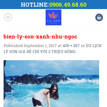
Skip
HOTLINE:
0906.49.68.60
to
content
bien-ly-son-xanh-nhu-ngoc
Published
September 1, 2017
at
400 × 267
in
DU LỊCH
LÝ SƠN GIÁ RẺ CHỈ VỚI 2 TRIỆU ĐỒNG