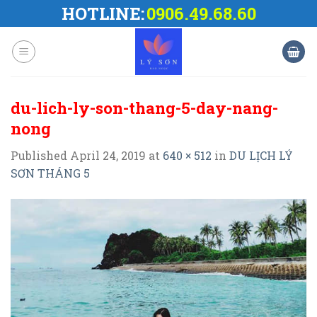
Skip
HOTLINE:
0906.49.68.60
to
content
du-lich-ly-son-thang-5-day-nang-
nong
Published
April 24, 2019
at
640 × 512
in
DU LỊCH LÝ
SƠN THÁNG 5