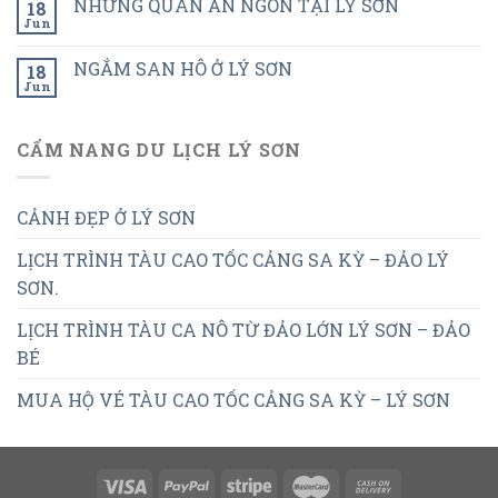
NHỮNG QUÁN ĂN NGON TẠI LÝ SƠN
18
Jun
NGẮM SAN HÔ Ở LÝ SƠN
18
Jun
CẨM NANG DU LỊCH LÝ SƠN
CẢNH ĐẸP Ở LÝ SƠN
LỊCH TRÌNH TÀU CAO TỐC CẢNG SA KỲ – ĐẢO LÝ
SƠN.
LỊCH TRÌNH TÀU CA NÔ TỪ ĐẢO LỚN LÝ SƠN – ĐẢO
BÉ
MUA HỘ VÉ TÀU CAO TỐC CẢNG SA KỲ – LÝ SƠN