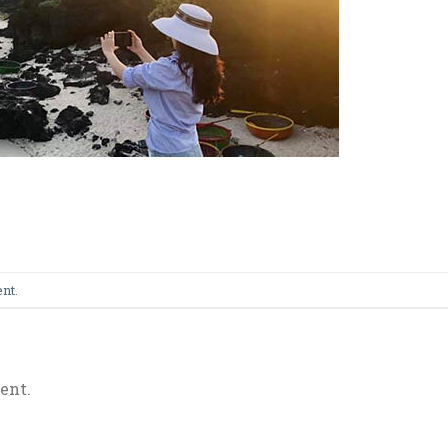
ent
.
ent.