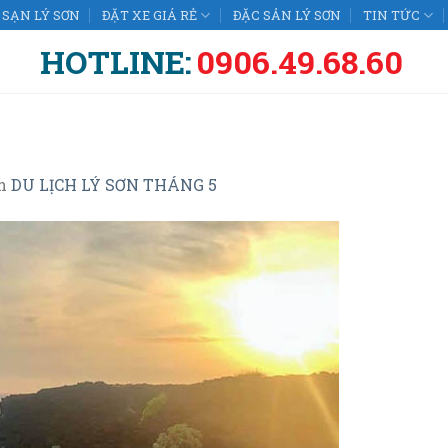
SẠN LÝ SƠN
ĐẶT XE GIÁ RẺ
ĐẶC SẢN LÝ SƠN
TIN TỨC
HOTLINE:
0906.49.68.60
n
DU LỊCH LÝ SƠN THÁNG 5