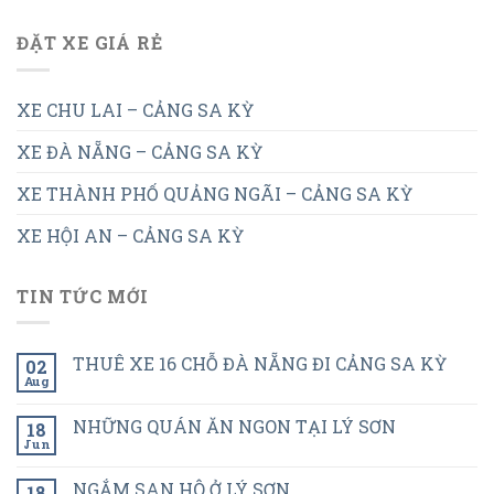
ĐẶT XE GIÁ RẺ
XE CHU LAI – CẢNG SA KỲ
XE ĐÀ NẴNG – CẢNG SA KỲ
XE THÀNH PHỐ QUẢNG NGÃI – CẢNG SA KỲ
XE HỘI AN – CẢNG SA KỲ
TIN TỨC MỚI
THUÊ XE 16 CHỖ ĐÀ NẴNG ĐI CẢNG SA KỲ
02
Aug
NHỮNG QUÁN ĂN NGON TẠI LÝ SƠN
18
Jun
NGẮM SAN HÔ Ở LÝ SƠN
18