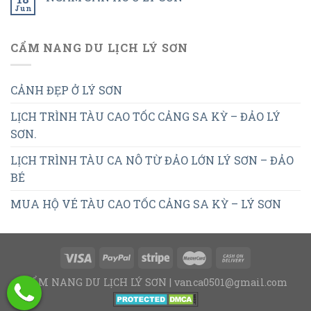
Jun
CẨM NANG DU LỊCH LÝ SƠN
CẢNH ĐẸP Ở LÝ SƠN
LỊCH TRÌNH TÀU CAO TỐC CẢNG SA KỲ – ĐẢO LÝ
SƠN.
LỊCH TRÌNH TÀU CA NÔ TỪ ĐẢO LỚN LÝ SƠN – ĐẢO
BÉ
MUA HỘ VÉ TÀU CAO TỐC CẢNG SA KỲ – LÝ SƠN
CẨM NANG DU LỊCH LÝ SƠN | vanca0501@gmail.com