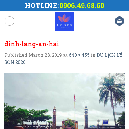
Skip
HOTLINE:
0906.49.68.60
to
content
dinh-lang-an-hai
Published
March 28, 2019
at
640 × 455
in
DU LỊCH LÝ
SƠN 2020