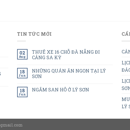
TIN TỨC MỚI
CẨ
CẢN
THUÊ XE 16 CHỖ ĐÀ NẴNG ĐI
02
Aug
CẢNG SA KỲ
LỊC
ĐẢO
NHỮNG QUÁN ĂN NGON TẠI LÝ
18
G
Jun
SƠN
LỊC
SƠN
NGẮM SAN HÔ Ở LÝ SƠN
18
Jun
MUA
LÝ 
@gmail.com