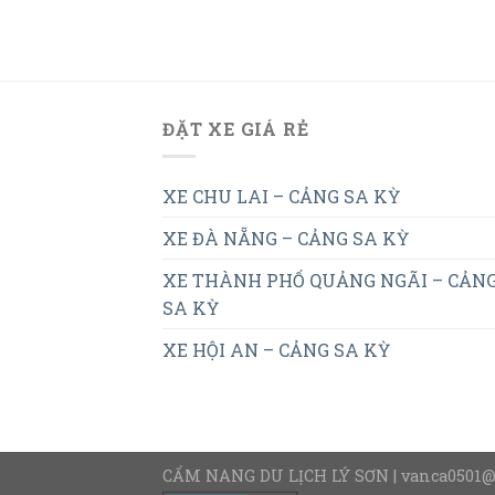
ĐẶT XE GIÁ RẺ
XE CHU LAI – CẢNG SA KỲ
XE ĐÀ NẴNG – CẢNG SA KỲ
XE THÀNH PHỐ QUẢNG NGÃI – CẢN
SA KỲ
XE HỘI AN – CẢNG SA KỲ
CẨM NANG DU LỊCH LÝ SƠN | vanca0501