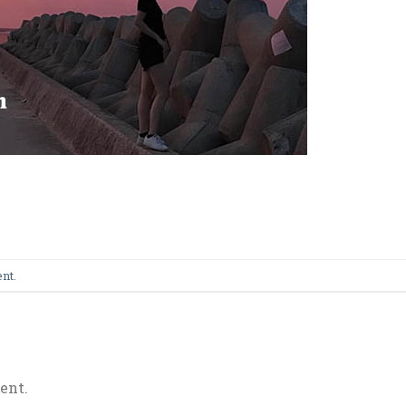
ent
.
ent.