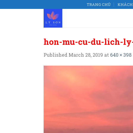
Skip
TRANG CHỦ
KHÁCH 
to
content
hon-mu-cu-du-lich-ly
Published
March 28, 2019
at
640 × 398