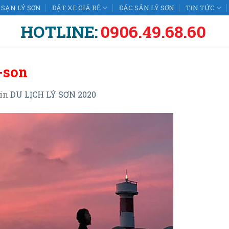
SẠN LÝ SƠN
ĐẶT XE GIÁ RẺ
ĐẶC SẢN LÝ SƠN
TIN TỨC
HOTLINE:
0906.49.68.60
-son
in
DU LỊCH LÝ SƠN 2020