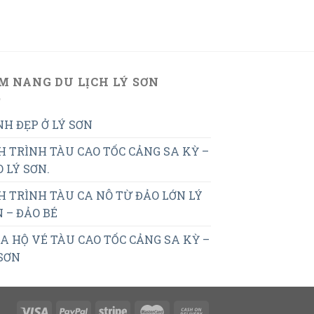
M NANG DU LỊCH LÝ SƠN
H ĐẸP Ở LÝ SƠN
H TRÌNH TÀU CAO TỐC CẢNG SA KỲ –
 LÝ SƠN.
H TRÌNH TÀU CA NÔ TỪ ĐẢO LỚN LÝ
 – ĐẢO BÉ
 HỘ VÉ TÀU CAO TỐC CẢNG SA KỲ –
SƠN