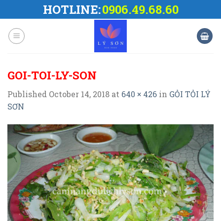
Skip
HOTLINE:
0906.49.68.60
to
content
GOI-TOI-LY-SON
Published
October 14, 2018
at
640 × 426
in
GỎI TỎI LÝ
SƠN