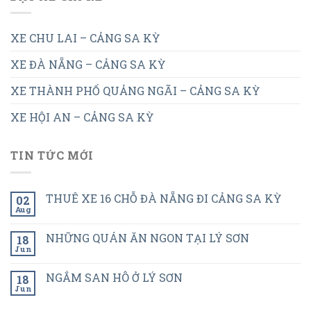
XE CHU LAI – CẢNG SA KỲ
XE ĐÀ NẴNG – CẢNG SA KỲ
XE THÀNH PHỐ QUẢNG NGÃI – CẢNG SA KỲ
XE HỘI AN – CẢNG SA KỲ
TIN TỨC MỚI
THUÊ XE 16 CHỖ ĐÀ NẴNG ĐI CẢNG SA KỲ
02
Aug
NHỮNG QUÁN ĂN NGON TẠI LÝ SƠN
18
Jun
NGẮM SAN HÔ Ở LÝ SƠN
18
Jun