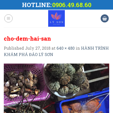
Skip
HOTLINE:
0906.49.68.60
to
content
cho-dem-hai-san
Published
July 27, 2018
at
640 × 480
in
HÀNH TRÌNH
KHÁM PHÁ ĐẢO LÝ SƠN