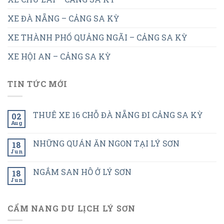
XE ĐÀ NẴNG – CẢNG SA KỲ
XE THÀNH PHỐ QUẢNG NGÃI – CẢNG SA KỲ
XE HỘI AN – CẢNG SA KỲ
TIN TỨC MỚI
THUÊ XE 16 CHỖ ĐÀ NẴNG ĐI CẢNG SA KỲ
02
Aug
NHỮNG QUÁN ĂN NGON TẠI LÝ SƠN
18
Jun
NGẮM SAN HÔ Ở LÝ SƠN
18
Jun
CẨM NANG DU LỊCH LÝ SƠN