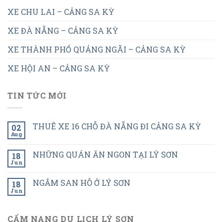
XE CHU LAI – CẢNG SA KỲ
XE ĐÀ NẴNG – CẢNG SA KỲ
XE THÀNH PHỐ QUẢNG NGÃI – CẢNG SA KỲ
XE HỘI AN – CẢNG SA KỲ
TIN TỨC MỚI
THUÊ XE 16 CHỖ ĐÀ NẴNG ĐI CẢNG SA KỲ
02
Aug
NHỮNG QUÁN ĂN NGON TẠI LÝ SƠN
18
Jun
NGẮM SAN HÔ Ở LÝ SƠN
18
Jun
CẨM NANG DU LỊCH LÝ SƠN