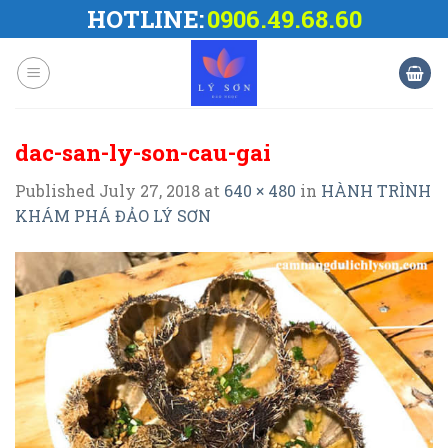
Skip
HOTLINE:
0906.49.68.60
to
content
dac-san-ly-son-cau-gai
Published
July 27, 2018
at
640 × 480
in
HÀNH TRÌNH
KHÁM PHÁ ĐẢO LÝ SƠN