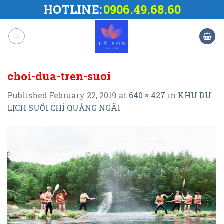
Skip
HOTLINE:
0906.49.68.60
to
content
choi-dua-tren-suoi
Published
February 22, 2019
at
640 × 427
in
KHU DU
LỊCH SUỐI CHÍ QUẢNG NGÃI