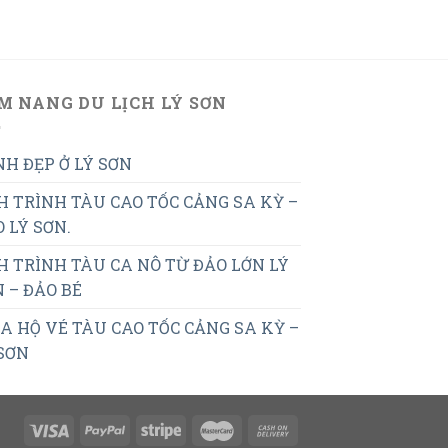
M NANG DU LỊCH LÝ SƠN
H ĐẸP Ở LÝ SƠN
H TRÌNH TÀU CAO TỐC CẢNG SA KỲ –
 LÝ SƠN.
H TRÌNH TÀU CA NÔ TỪ ĐẢO LỚN LÝ
 – ĐẢO BÉ
 HỘ VÉ TÀU CAO TỐC CẢNG SA KỲ –
SƠN