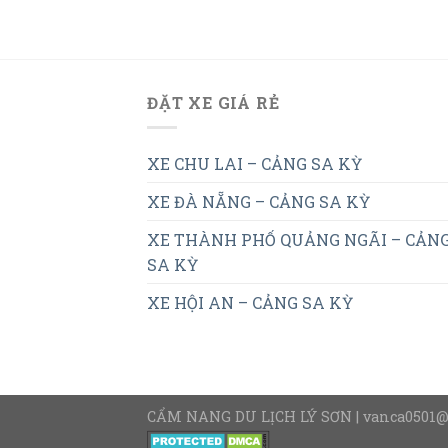
ĐẶT XE GIÁ RẺ
XE CHU LAI – CẢNG SA KỲ
XE ĐÀ NẴNG – CẢNG SA KỲ
XE THÀNH PHỐ QUẢNG NGÃI – CẢN
SA KỲ
XE HỘI AN – CẢNG SA KỲ
CẨM NANG DU LỊCH LÝ SƠN | vanca0501