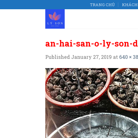
Skip
TRANG CHỦ
KHÁCH 
to
content
an-hai-san-o-ly-son-d
Published
January 27, 2019
at
640 × 3