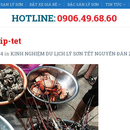
SẠN LÝ SƠN
ĐẶT XE GIÁ RẺ
ĐẶC SẢN LÝ SƠN
TIN TỨC
HOTLINE:
0906.49.68.60
ip-tet
84
in
KINH NGHIỆM DU LỊCH LÝ SƠN TẾT NGUYÊN ĐÁN 