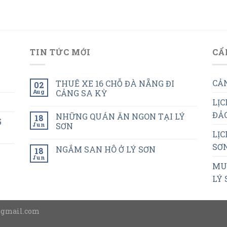
TIN TỨC MỚI
CẨ
CẢN
THUÊ XE 16 CHỖ ĐÀ NẴNG ĐI
02
Aug
CẢNG SA KỲ
LỊC
ĐẢO
NHỮNG QUÁN ĂN NGON TẠI LÝ
18
G
Jun
SƠN
LỊC
SƠN
NGẮM SAN HÔ Ở LÝ SƠN
18
Jun
MUA
LÝ 
@gmail.com