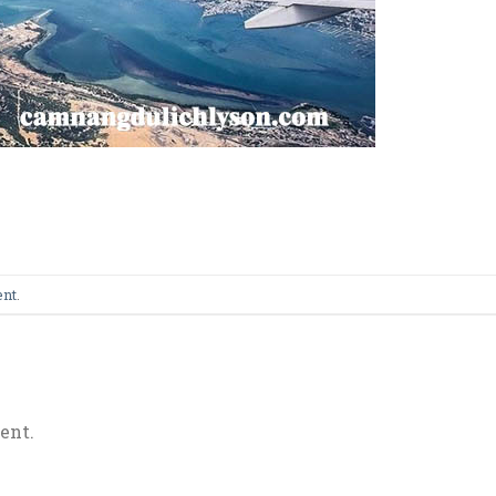
ent
.
ent.