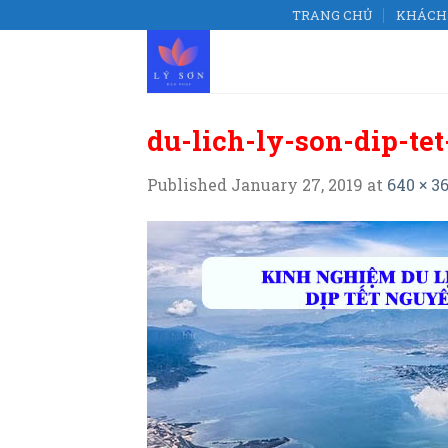
Skip
TRANG CHỦ
KHÁCH 
to
content
du-lich-ly-son-dip-te
Published
January 27, 2019
at
640 × 3