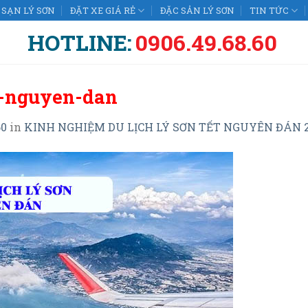
SẠN LÝ SƠN
ĐẶT XE GIÁ RẺ
ĐẶC SẢN LÝ SƠN
TIN TỨC
HOTLINE:
0906.49.68.60
t-nguyen-dan
60
in
KINH NGHIỆM DU LỊCH LÝ SƠN TẾT NGUYÊN ĐÁN 