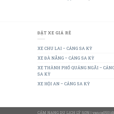
ĐẶT XE GIÁ RẺ
XE CHU LAI – CẢNG SA KỲ
XE ĐÀ NẴNG – CẢNG SA KỲ
XE THÀNH PHỐ QUẢNG NGÃI – CẢN
SA KỲ
XE HỘI AN – CẢNG SA KỲ
CẨM NANG DU LỊCH LÝ SƠN | vanca0501