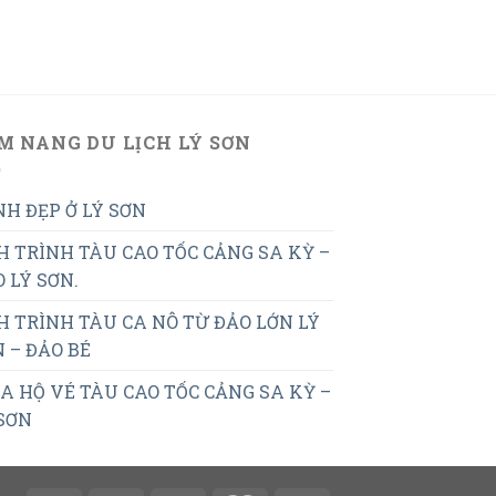
M NANG DU LỊCH LÝ SƠN
H ĐẸP Ở LÝ SƠN
H TRÌNH TÀU CAO TỐC CẢNG SA KỲ –
 LÝ SƠN.
H TRÌNH TÀU CA NÔ TỪ ĐẢO LỚN LÝ
 – ĐẢO BÉ
 HỘ VÉ TÀU CAO TỐC CẢNG SA KỲ –
SƠN