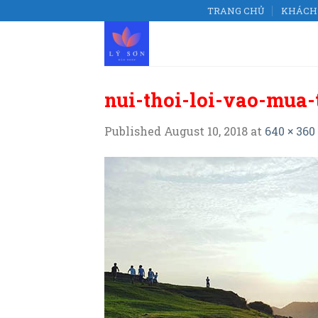
Skip
TRANG CHỦ
KHÁCH 
to
content
nui-thoi-loi-vao-mua-
Published
August 10, 2018
at
640 × 360