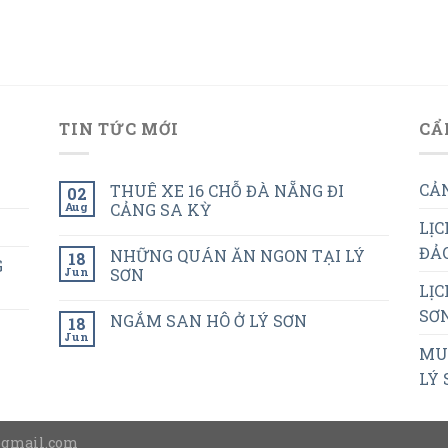
TIN TỨC MỚI
CẨ
CẢN
THUÊ XE 16 CHỖ ĐÀ NẴNG ĐI
02
Aug
CẢNG SA KỲ
LỊC
ĐẢO
NHỮNG QUÁN ĂN NGON TẠI LÝ
18
G
Jun
SƠN
LỊC
SƠN
NGẮM SAN HÔ Ở LÝ SƠN
18
Jun
MUA
LÝ 
@gmail.com