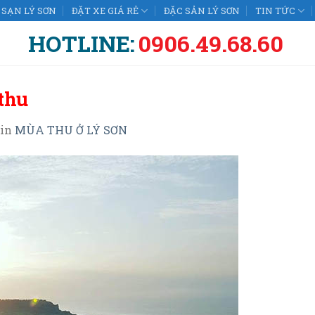
SẠN LÝ SƠN
ĐẶT XE GIÁ RẺ
ĐẶC SẢN LÝ SƠN
TIN TỨC
HOTLINE:
0906.49.68.60
thu
in
MÙA THU Ở LÝ SƠN