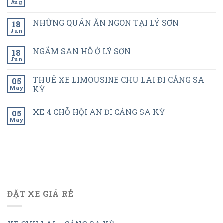
Aug
NHỮNG QUÁN ĂN NGON TẠI LÝ SƠN
18
Jun
NGẮM SAN HÔ Ở LÝ SƠN
18
Jun
THUÊ XE LIMOUSINE CHU LAI ĐI CẢNG SA
05
May
KỲ
XE 4 CHỖ HỘI AN ĐI CẢNG SA KỲ
05
May
ĐẶT XE GIÁ RẺ