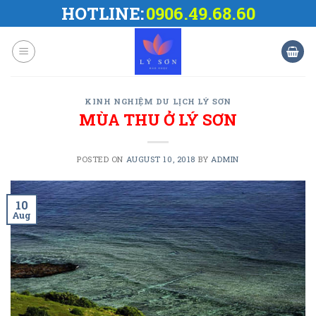
Skip
HOTLINE:
0906.49.68.60
to
content
KINH NGHIỆM DU LỊCH LÝ SƠN
MÙA THU Ở LÝ SƠN
POSTED ON
AUGUST 10, 2018
BY
ADMIN
10
Aug