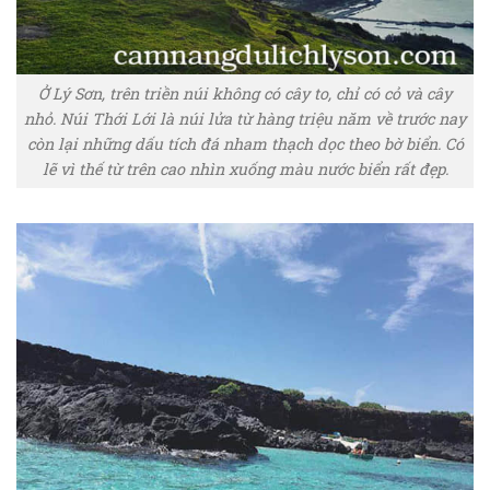
Ở Lý Sơn, trên triền núi không có cây to, chỉ có cỏ và cây
nhỏ. Núi Thới Lới là núi lửa từ hàng triệu năm về trước nay
còn lại những dấu tích đá nham thạch dọc theo bờ biển. Có
lẽ vì thế từ trên cao nhìn xuống màu nước biển rất đẹp.