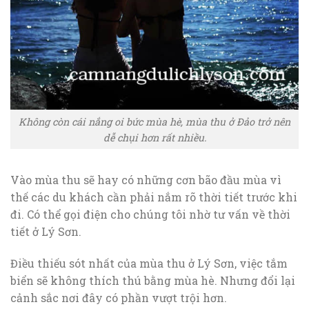
Không còn cái nắng oi bức mùa hè, mùa thu ở Đảo trở nên
dễ chụi hơn rất nhiều.
Vào mùa thu sẽ hay có những cơn bão đầu mùa vì
thế các du khách cần phải nắm rõ thời tiết trước khi
đi. Có thể gọi điện cho chúng tôi nhờ tư vấn về thời
tiết ở Lý Sơn.
Điều thiếu sót nhất của mùa thu ở Lý Sơn, việc tắm
biển sẽ không thích thú bằng mùa hè. Nhưng đổi lại
cảnh sắc nơi đây có phần vượt trội hơn.