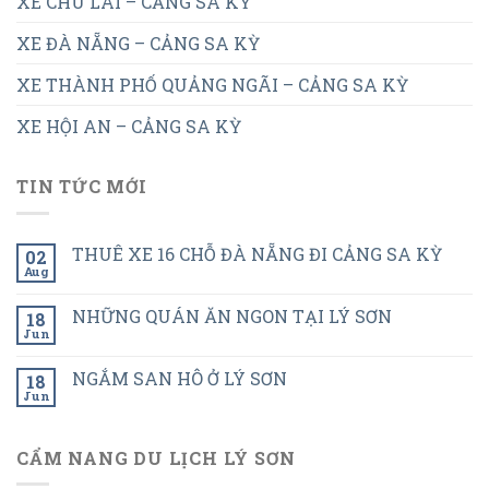
XE CHU LAI – CẢNG SA KỲ
XE ĐÀ NẴNG – CẢNG SA KỲ
XE THÀNH PHỐ QUẢNG NGÃI – CẢNG SA KỲ
XE HỘI AN – CẢNG SA KỲ
TIN TỨC MỚI
THUÊ XE 16 CHỖ ĐÀ NẴNG ĐI CẢNG SA KỲ
02
Aug
NHỮNG QUÁN ĂN NGON TẠI LÝ SƠN
18
Jun
NGẮM SAN HÔ Ở LÝ SƠN
18
Jun
CẨM NANG DU LỊCH LÝ SƠN