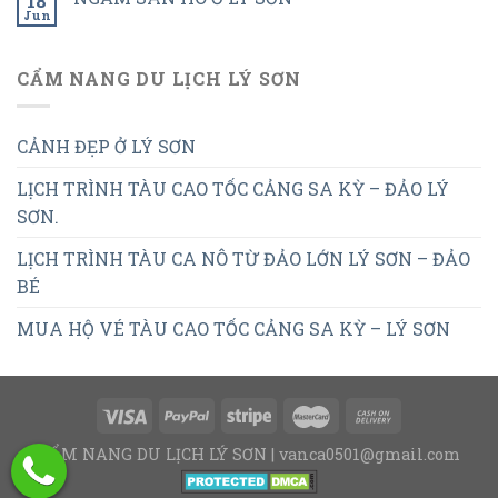
18
Jun
CẨM NANG DU LỊCH LÝ SƠN
CẢNH ĐẸP Ở LÝ SƠN
LỊCH TRÌNH TÀU CAO TỐC CẢNG SA KỲ – ĐẢO LÝ
SƠN.
LỊCH TRÌNH TÀU CA NÔ TỪ ĐẢO LỚN LÝ SƠN – ĐẢO
BÉ
MUA HỘ VÉ TÀU CAO TỐC CẢNG SA KỲ – LÝ SƠN
CẨM NANG DU LỊCH LÝ SƠN | vanca0501@gmail.com