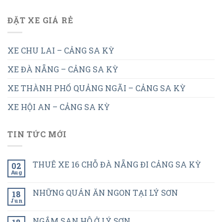
ĐẶT XE GIÁ RẺ
XE CHU LAI – CẢNG SA KỲ
XE ĐÀ NẴNG – CẢNG SA KỲ
XE THÀNH PHỐ QUẢNG NGÃI – CẢNG SA KỲ
XE HỘI AN – CẢNG SA KỲ
TIN TỨC MỚI
THUÊ XE 16 CHỖ ĐÀ NẴNG ĐI CẢNG SA KỲ
02
Aug
NHỮNG QUÁN ĂN NGON TẠI LÝ SƠN
18
Jun
NGẮM SAN HÔ Ở LÝ SƠN