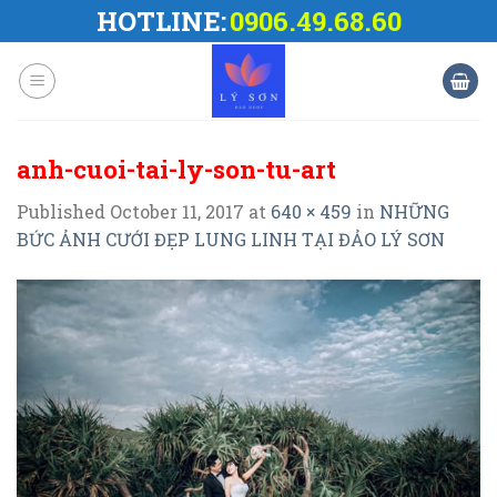
Skip
HOTLINE:
0906.49.68.60
to
content
anh-cuoi-tai-ly-son-tu-art
Published
October 11, 2017
at
640 × 459
in
NHỮNG
BỨC ẢNH CƯỚI ĐẸP LUNG LINH TẠI ĐẢO LÝ SƠN