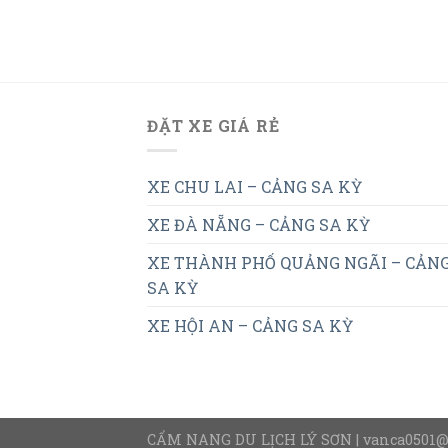
ĐẶT XE GIÁ RẺ
XE CHU LAI – CẢNG SA KỲ
XE ĐÀ NẴNG – CẢNG SA KỲ
XE THÀNH PHỐ QUẢNG NGÃI – CẢN
SA KỲ
XE HỘI AN – CẢNG SA KỲ
CẨM NANG DU LỊCH LÝ SƠN | vanca0501