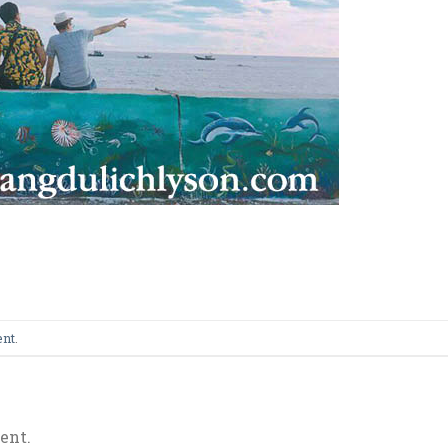
ent
.
ent.