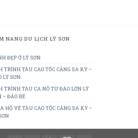
M NANG DU LỊCH LÝ SƠN
H ĐẸP Ở LÝ SƠN
H TRÌNH TÀU CAO TỐC CẢNG SA KỲ –
 LÝ SƠN.
H TRÌNH TÀU CA NÔ TỪ ĐẢO LỚN LÝ
 – ĐẢO BÉ
 HỘ VÉ TÀU CAO TỐC CẢNG SA KỲ –
SƠN