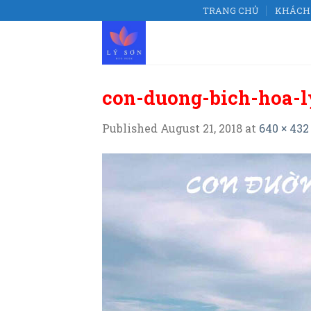
Skip
TRANG CHỦ
KHÁCH 
to
content
con-duong-bich-hoa-l
Published
August 21, 2018
at
640 × 432