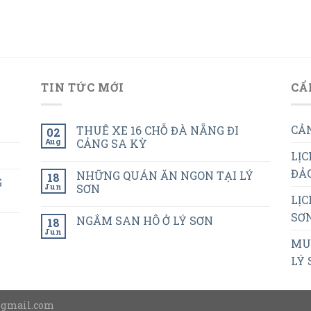
TIN TỨC MỚI
CẨ
CẢN
THUÊ XE 16 CHỖ ĐÀ NẴNG ĐI
02
Aug
CẢNG SA KỲ
LỊC
ĐẢO
NHỮNG QUÁN ĂN NGON TẠI LÝ
18
G
Jun
SƠN
LỊC
SƠN
NGẮM SAN HÔ Ở LÝ SƠN
18
Jun
MUA
LÝ 
@gmail.com