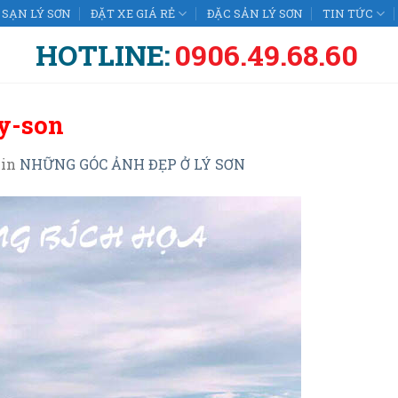
SẠN LÝ SƠN
ĐẶT XE GIÁ RẺ
ĐẶC SẢN LÝ SƠN
TIN TỨC
HOTLINE:
0906.49.68.60
y-son
in
NHỮNG GÓC ẢNH ĐẸP Ở LÝ SƠN