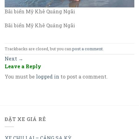
Bãi biển Mỹ Khê Quảng Ngãi
Bãi biển Mỹ Khê Quảng Ngãi
Trackbacks are closed, but you can
post a comment
.
Next
→
Leave a Reply
You must be
logged in
to post a comment.
ĐẶT XE GIÁ RẺ
XE CHU LAI – CẢNG SA KỲ