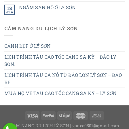
NGẮM SAN HÔ Ở LÝ SƠN
18
Jun
CẨM NANG DU LỊCH LÝ SƠN
CẢNH ĐẸP Ở LÝ SƠN
LỊCH TRÌNH TÀU CAO TỐC CẢNG SA KỲ – ĐẢO LÝ
SƠN.
LỊCH TRÌNH TÀU CA NÔ TỪ ĐẢO LỚN LÝ SƠN – ĐẢO
BÉ
MUA HỘ VÉ TÀU CAO TỐC CẢNG SA KỲ – LÝ SƠN
CẨM NANG DU LỊCH LÝ SƠN | vanca0501@gmail.com