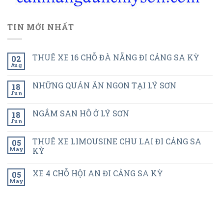
TIN MỚI NHẤT
THUÊ XE 16 CHỖ ĐÀ NẴNG ĐI CẢNG SA KỲ
02
Aug
NHỮNG QUÁN ĂN NGON TẠI LÝ SƠN
18
Jun
NGẮM SAN HÔ Ở LÝ SƠN
18
Jun
THUÊ XE LIMOUSINE CHU LAI ĐI CẢNG SA
05
May
KỲ
XE 4 CHỖ HỘI AN ĐI CẢNG SA KỲ
05
May