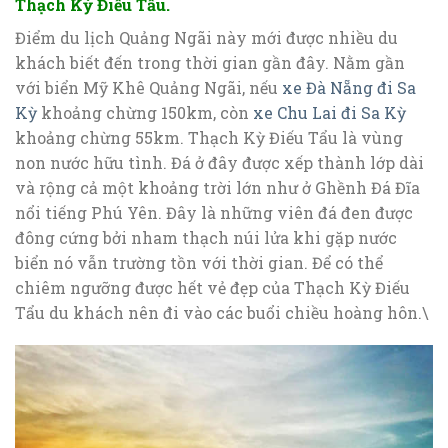
Thạch Kỳ Điếu Tẩu.
Điểm du lịch Quảng Ngãi này mới được nhiều du
khách biết đến trong thời gian gần đây. Nằm gần
với biển Mỹ Khê Quảng Ngãi, nếu
xe Đà Nẵng đi Sa
Kỳ
khoảng chừng 150km, còn
xe Chu Lai đi Sa Kỳ
khoảng chừng 55km. Thạch Kỳ Điếu Tẩu là vùng
non nước hữu tình. Đá ở đây được xếp thành lớp dài
và rộng cả một khoảng trời lớn như ở Ghềnh Đá Đĩa
nổi tiếng Phú Yên. Đây là những viên đá đen được
đông cứng bởi nham thạch núi lửa khi gặp nước
biển nó vẫn trường tồn với thời gian. Để có thể
chiêm ngưỡng được hết vẻ đẹp của Thạch Kỳ Điếu
Tẩu du khách nên đi vào các buổi chiều hoàng hôn.\