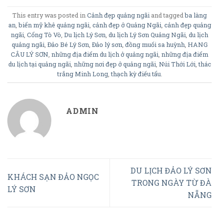
This entry was posted in
Cảnh đẹp quảng ngãi
and tagged
ba làng
an
,
biển mỹ khê quảng ngãi
,
cảnh đẹp ở Quảng Ngãi
,
cảnh đẹp quảng
ngãi
,
Cổng Tò Vò
,
Du lịch Lý Sơn
,
du lịch Lý Sơn Quảng Ngãi
,
du lịch
quảng ngãi
,
Đảo Bé Lý Sơn
,
Đảo lý sơn
,
đồng muối sa huỳnh
,
HANG
CÂU LÝ SƠN
,
những địa điểm du lịch ở quảng ngãi
,
những địa điểm
du lịch tại quảng ngãi
,
những nơi đẹp ở quảng ngãi
,
Núi Thới Lới
,
thác
trắng Minh Long
,
thạch kỳ điếu tẩu
.
ADMIN
DU LỊCH ĐẢO LÝ SƠN
KHÁCH SẠN ĐẢO NGỌC
TRONG NGÀY TỪ ĐÀ
LÝ SƠN
NẴNG