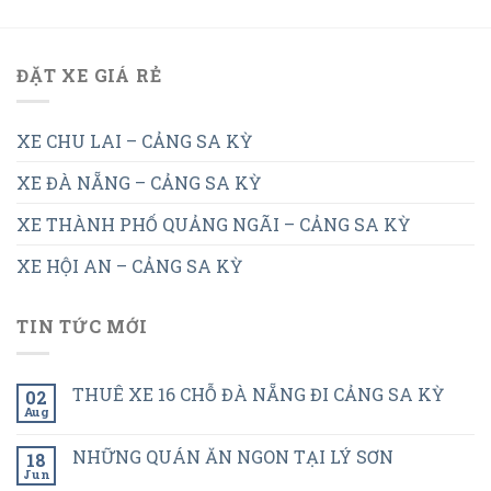
ĐẶT XE GIÁ RẺ
XE CHU LAI – CẢNG SA KỲ
XE ĐÀ NẴNG – CẢNG SA KỲ
XE THÀNH PHỐ QUẢNG NGÃI – CẢNG SA KỲ
XE HỘI AN – CẢNG SA KỲ
TIN TỨC MỚI
THUÊ XE 16 CHỖ ĐÀ NẴNG ĐI CẢNG SA KỲ
02
Aug
NHỮNG QUÁN ĂN NGON TẠI LÝ SƠN
18
Jun