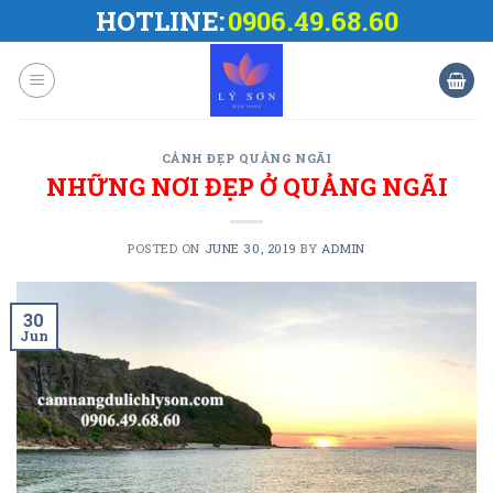
Skip
HOTLINE:
0906.49.68.60
to
content
CẢNH ĐẸP QUẢNG NGÃI
NHỮNG NƠI ĐẸP Ở QUẢNG NGÃI
POSTED ON
JUNE 30, 2019
BY
ADMIN
30
Jun