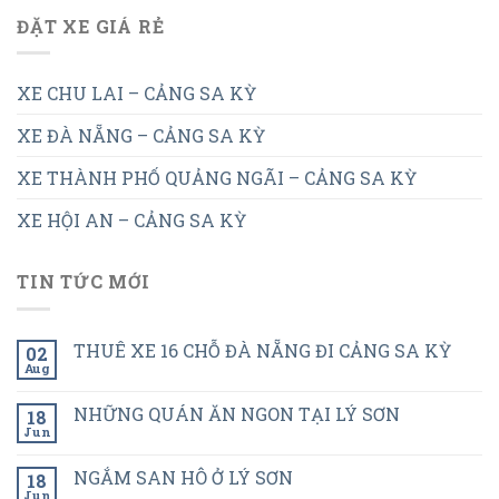
ĐẶT XE GIÁ RẺ
XE CHU LAI – CẢNG SA KỲ
XE ĐÀ NẴNG – CẢNG SA KỲ
XE THÀNH PHỐ QUẢNG NGÃI – CẢNG SA KỲ
XE HỘI AN – CẢNG SA KỲ
TIN TỨC MỚI
THUÊ XE 16 CHỖ ĐÀ NẴNG ĐI CẢNG SA KỲ
02
Aug
NHỮNG QUÁN ĂN NGON TẠI LÝ SƠN
18
Jun
NGẮM SAN HÔ Ở LÝ SƠN
18
Jun