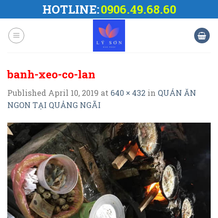
Skip
HOTLINE:
0906.49.68.60
to
content
banh-xeo-co-lan
Published
April 10, 2019
at
640 × 432
in
QUÁN ĂN
NGON TẠI QUẢNG NGÃI