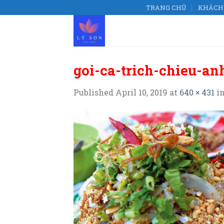
Skip
TRANG CHỦ
KHÁCH 
to
content
goi-ca-trich-chieu-an
Published
April 10, 2019
at
640 × 431
i