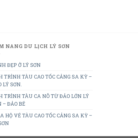
M NANG DU LỊCH LÝ SƠN
H ĐẸP Ở LÝ SƠN
H TRÌNH TÀU CAO TỐC CẢNG SA KỲ –
 LÝ SƠN.
H TRÌNH TÀU CA NÔ TỪ ĐẢO LỚN LÝ
 – ĐẢO BÉ
 HỘ VÉ TÀU CAO TỐC CẢNG SA KỲ –
SƠN