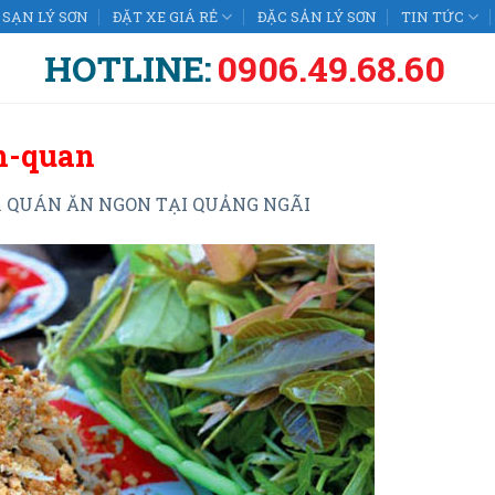
SẠN LÝ SƠN
ĐẶT XE GIÁ RẺ
ĐẶC SẢN LÝ SƠN
TIN TỨC
HOTLINE:
0906.49.68.60
h-quan
n
QUÁN ĂN NGON TẠI QUẢNG NGÃI