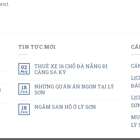
ent.
TIN TỨC MỚI
CẨ
CẢN
THUÊ XE 16 CHỖ ĐÀ NẴNG ĐI
02
Aug
CẢNG SA KỲ
LỊC
ĐẢO
NHỮNG QUÁN ĂN NGON TẠI LÝ
18
G
Jun
SƠN
LỊC
SƠN
NGẮM SAN HÔ Ở LÝ SƠN
18
Jun
MUA
LÝ 