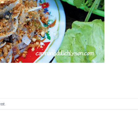
ent
.