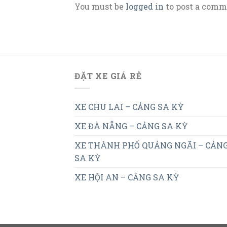
You must be
logged in
to post a comm
ĐẶT XE GIÁ RẺ
XE CHU LAI – CẢNG SA KỲ
XE ĐÀ NẴNG – CẢNG SA KỲ
XE THÀNH PHỐ QUẢNG NGÃI – CẢN
SA KỲ
XE HỘI AN – CẢNG SA KỲ