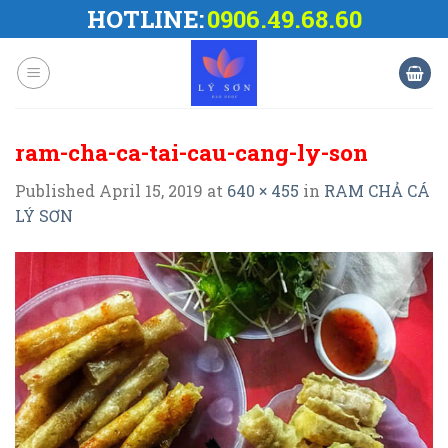
Skip
HOTLINE:
0906.49.68.60
to
content
ram-cha-ca-tai-cau-cang-ly-son
Published
April 15, 2019
at
640 × 455
in
RAM CHẢ CÁ
LÝ SƠN