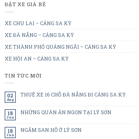
ĐẶT XE GIÁ RẺ
XE CHU LAI – CẢNG SA KỲ
XE ĐÀ NẴNG – CẢNG SA KỲ
XE THÀNH PHỐ QUẢNG NGÃI – CẢNG SA KỲ
XE HỘI AN – CẢNG SA KỲ
TIN TỨC MỚI
THUÊ XE 16 CHỖ ĐÀ NẴNG ĐI CẢNG SA KỲ
02
Aug
NHỮNG QUÁN ĂN NGON TẠI LÝ SƠN
18
Jun
NGẮM SAN HÔ Ở LÝ SƠN
18
Jun