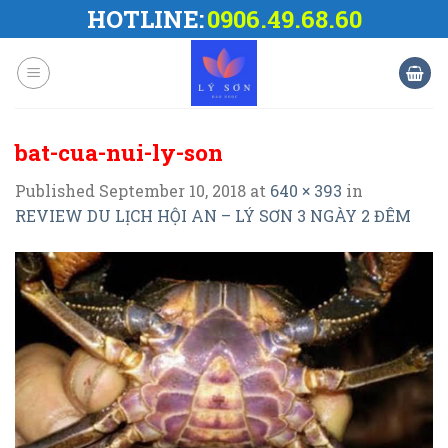
Skip
HOTLINE:
0906.49.68.60
to
content
bat-cua-nui-ly-son
Published
September 10, 2018
at
640 × 393
in
REVIEW DU LỊCH HỘI AN – LÝ SƠN 3 NGÀY 2 ĐÊM