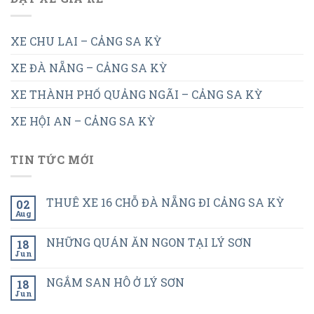
XE CHU LAI – CẢNG SA KỲ
XE ĐÀ NẴNG – CẢNG SA KỲ
XE THÀNH PHỐ QUẢNG NGÃI – CẢNG SA KỲ
XE HỘI AN – CẢNG SA KỲ
TIN TỨC MỚI
THUÊ XE 16 CHỖ ĐÀ NẴNG ĐI CẢNG SA KỲ
02
Aug
NHỮNG QUÁN ĂN NGON TẠI LÝ SƠN
18
Jun
NGẮM SAN HÔ Ở LÝ SƠN
18
Jun