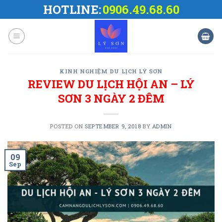
Skip
HOTLINE:
0906.49.68.60
to
content
KINH NGHIỆM DU LỊCH LÝ SƠN
REVIEW DU LỊCH HỘI AN – LÝ
SƠN 3 NGÀY 2 ĐÊM
POSTED ON
SEPTEMBER 9, 2018
BY
ADMIN
09
Sep