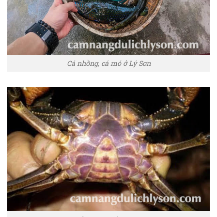
Cá nhồng, cá mó ở Lý Sơn