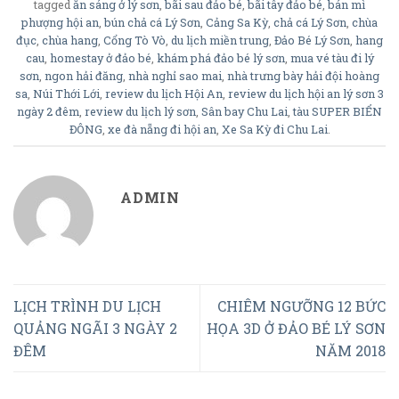
tagged
ăn sáng ở lý sơn
,
bãi sau đảo bé
,
bãi tây đảo bé
,
bán mì
phượng hội an
,
bún chả cá Lý Sơn
,
Cảng Sa Kỳ
,
chả cá Lý Sơn
,
chùa
đục
,
chùa hang
,
Cổng Tò Vò
,
du lịch miền trung
,
Đảo Bé Lý Sơn
,
hang
cau
,
homestay ở đảo bé
,
khám phá đảo bé lý sơn
,
mua vé tàu đi lý
sơn
,
ngon hải đăng
,
nhà nghỉ sao mai
,
nhà trưng bày hải đội hoàng
sa
,
Núi Thới Lới
,
review du lịch Hội An
,
review du lịch hội an lý sơn 3
ngày 2 đêm
,
review du lịch lý sơn
,
Sân bay Chu Lai
,
tàu SUPER BIỂN
ĐÔNG
,
xe đà nẵng đi hội an
,
Xe Sa Kỳ đi Chu Lai
.
ADMIN
LỊCH TRÌNH DU LỊCH
CHIÊM NGƯỠNG 12 BỨC
QUẢNG NGÃI 3 NGÀY 2
HỌA 3D Ở ĐẢO BÉ LÝ SƠN
ĐÊM
NĂM 2018