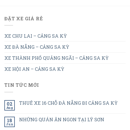
ĐẶT XE GIÁ RẺ
XE CHU LAI – CẢNG SA KỲ
XE ĐÀ NẴNG – CẢNG SA KỲ
XE THÀNH PHỐ QUẢNG NGÃI – CẢNG SA KỲ
XE HỘI AN – CẢNG SA KỲ
TIN TỨC MỚI
THUÊ XE 16 CHỖ ĐÀ NẴNG ĐI CẢNG SA KỲ
02
Aug
NHỮNG QUÁN ĂN NGON TẠI LÝ SƠN
18
Jun