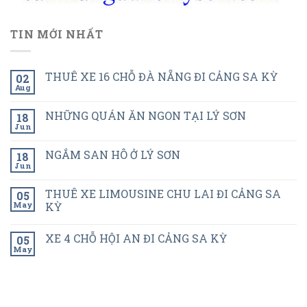
TIN MỚI NHẤT
THUÊ XE 16 CHỖ ĐÀ NẴNG ĐI CẢNG SA KỲ
02
Aug
NHỮNG QUÁN ĂN NGON TẠI LÝ SƠN
18
Jun
NGẮM SAN HÔ Ở LÝ SƠN
18
Jun
THUÊ XE LIMOUSINE CHU LAI ĐI CẢNG SA
05
May
KỲ
XE 4 CHỖ HỘI AN ĐI CẢNG SA KỲ
05
May