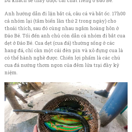
Du khách sẽ thấy được cái chất riêng ở Đảo Bé.
Anh hướng dẫn đi lặn bắt cá, câu cá và bắt ốc. 17h00
cả nhóm lại (tắm biển lần thứ 2 trong ngày) cho
thoải thích, sau đó cùng nhau ngắm hoàng hôn ở
Đảo Bé. Tối đến anh chủ còn dẫn cả nhóm đi bắt cua
dẹt ở Đảo Bé. Cua dẹt (cua đá) thường sống ở các
hang đá, chỉ cần một cái đèn pin và xô đựng cua là
có thể hành nghề được. Chiến lợi phẩm là các chú
cua đá nướng thơm ngon của đêm lửa trại đầy kỷ
niệm.