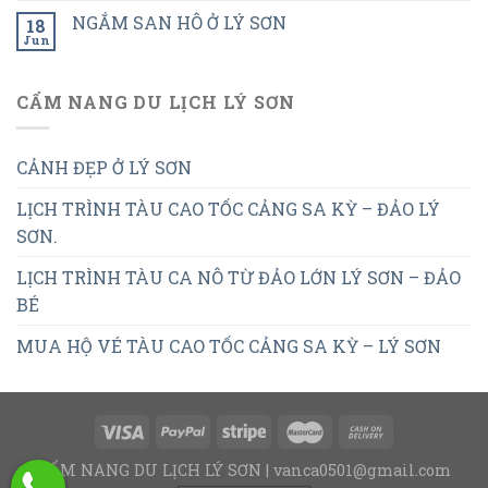
NGẮM SAN HÔ Ở LÝ SƠN
18
Jun
CẨM NANG DU LỊCH LÝ SƠN
CẢNH ĐẸP Ở LÝ SƠN
LỊCH TRÌNH TÀU CAO TỐC CẢNG SA KỲ – ĐẢO LÝ
SƠN.
LỊCH TRÌNH TÀU CA NÔ TỪ ĐẢO LỚN LÝ SƠN – ĐẢO
BÉ
MUA HỘ VÉ TÀU CAO TỐC CẢNG SA KỲ – LÝ SƠN
CẨM NANG DU LỊCH LÝ SƠN | vanca0501@gmail.com