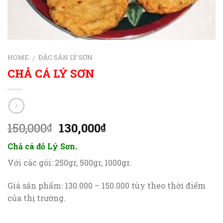
HOME
ĐẶC SẢN LÝ SƠN
/
CHẢ CÁ LÝ SƠN
Original
Current
150,000
130,000
₫
₫
price
price
Chả cá đỏ Lý Sơn.
was:
is:
150,000₫.
130,000₫.
Với các gói: 250gr, 500gr, 1000gr.
Giá sản phẩm: 130.000 – 150.000 tùy theo thời điểm
của thị trường.