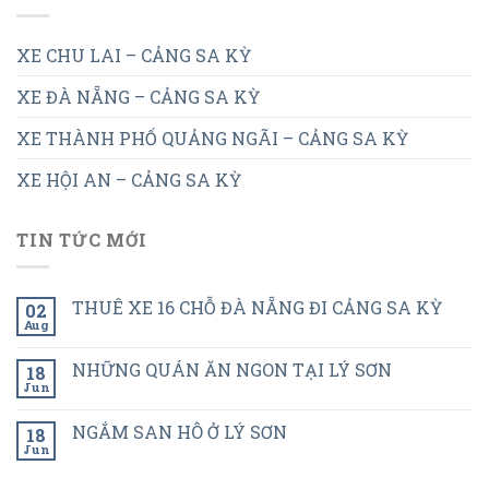
XE CHU LAI – CẢNG SA KỲ
XE ĐÀ NẴNG – CẢNG SA KỲ
XE THÀNH PHỐ QUẢNG NGÃI – CẢNG SA KỲ
XE HỘI AN – CẢNG SA KỲ
TIN TỨC MỚI
THUÊ XE 16 CHỖ ĐÀ NẴNG ĐI CẢNG SA KỲ
02
Aug
NHỮNG QUÁN ĂN NGON TẠI LÝ SƠN
18
Jun
NGẮM SAN HÔ Ở LÝ SƠN
18
Jun