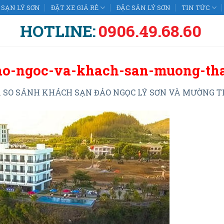
SẠN LÝ SƠN
ĐẶT XE GIÁ RẺ
ĐẶC SẢN LÝ SƠN
TIN TỨC
HOTLINE:
0906.49.68.60
ao-ngoc-va-khach-san-muong-th
n
SO SÁNH KHÁCH SẠN ĐẢO NGỌC LÝ SƠN VÀ MƯỜNG T