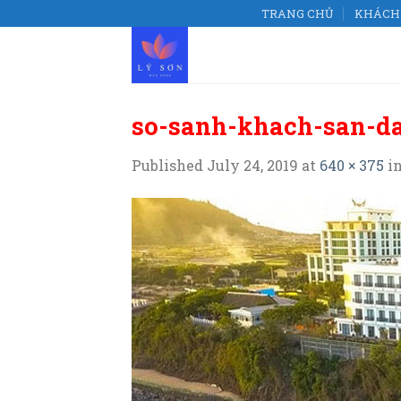
Skip
TRANG CHỦ
KHÁCH 
to
content
so-sanh-khach-san-d
Published
July 24, 2019
at
640 × 375
i