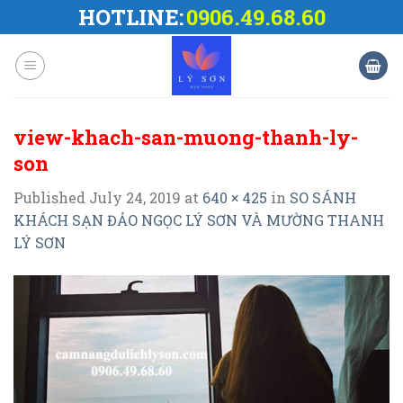
Skip
HOTLINE:
0906.49.68.60
to
content
view-khach-san-muong-thanh-ly-
son
Published
July 24, 2019
at
640 × 425
in
SO SÁNH
KHÁCH SẠN ĐẢO NGỌC LÝ SƠN VÀ MƯỜNG THANH
LÝ SƠN