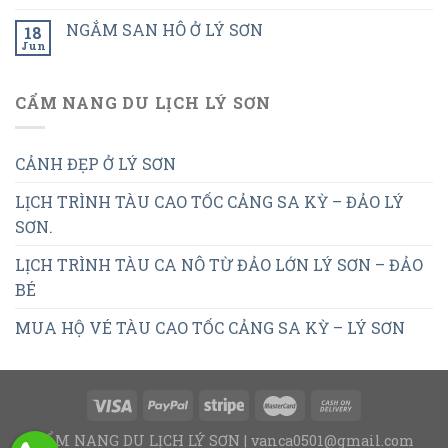
NGẮM SAN HÔ Ở LÝ SƠN
18
Jun
CẨM NANG DU LỊCH LÝ SƠN
CẢNH ĐẸP Ở LÝ SƠN
LỊCH TRÌNH TÀU CAO TỐC CẢNG SA KỲ – ĐẢO LÝ
SƠN.
LỊCH TRÌNH TÀU CA NÔ TỪ ĐẢO LỚN LÝ SƠN – ĐẢO
BÉ
MUA HỘ VÉ TÀU CAO TỐC CẢNG SA KỲ – LÝ SƠN
CẨM NANG DU LỊCH LÝ SƠN | vanca0501@gmail.com