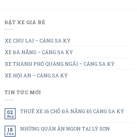
ĐẶT XE GIÁ RẺ
XE CHU LAI – CẢNG SA KỲ
XE ĐÀ NẴNG – CẢNG SA KỲ
XE THÀNH PHỐ QUẢNG NGÃI – CẢNG SA KỲ
XE HỘI AN – CẢNG SA KỲ
TIN TỨC MỚI
THUÊ XE 16 CHỖ ĐÀ NẴNG ĐI CẢNG SA KỲ
02
Aug
NHỮNG QUÁN ĂN NGON TẠI LÝ SƠN
18
Jun