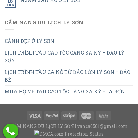
18
Jun
CẨM NANG DU LỊCH LÝ SƠN
CẢNH ĐẸP Ở LÝ SƠN
LỊCH TRÌNH TÀU CAO TỐC CẢNG SA KỲ – ĐẢO LÝ
SƠN.
LỊCH TRÌNH TÀU CA NÔ TỪ ĐẢO LỚN LÝ SƠN – ĐẢO
BÉ
MUA HỘ VÉ TÀU CAO TỐC CẢNG SA KỲ – LÝ SƠN
CẨM NANG DU LỊCH LÝ SƠN | vanca0501@gmail.com