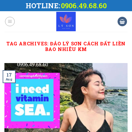
Skip
HOTLINE:
0906.49.68.60
to
content
TAG ARCHIVES:
ĐẢO LÝ SƠN CÁCH ĐẤT LIỀN
BAO NHIÊU KM
17
Aug