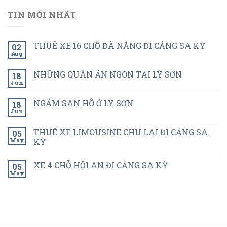
TIN MỚI NHẤT
THUÊ XE 16 CHỖ ĐÀ NẴNG ĐI CẢNG SA KỲ
02
Aug
NHỮNG QUÁN ĂN NGON TẠI LÝ SƠN
18
Jun
NGẮM SAN HÔ Ở LÝ SƠN
18
Jun
THUÊ XE LIMOUSINE CHU LAI ĐI CẢNG SA
05
May
KỲ
XE 4 CHỖ HỘI AN ĐI CẢNG SA KỲ
05
May