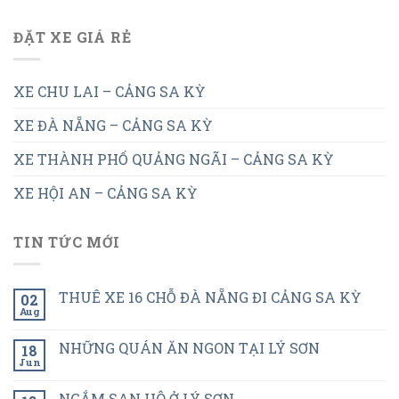
ĐẶT XE GIÁ RẺ
XE CHU LAI – CẢNG SA KỲ
XE ĐÀ NẴNG – CẢNG SA KỲ
XE THÀNH PHỐ QUẢNG NGÃI – CẢNG SA KỲ
XE HỘI AN – CẢNG SA KỲ
TIN TỨC MỚI
THUÊ XE 16 CHỖ ĐÀ NẴNG ĐI CẢNG SA KỲ
02
Aug
NHỮNG QUÁN ĂN NGON TẠI LÝ SƠN
18
Jun
NGẮM SAN HÔ Ở LÝ SƠN