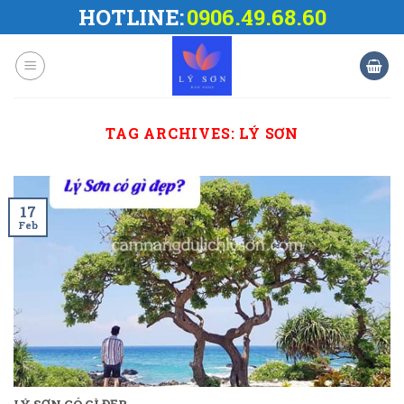
Skip
HOTLINE:
0906.49.68.60
to
content
TAG ARCHIVES:
LÝ SƠN
17
Feb
LÝ SƠN CÓ GÌ ĐẸP