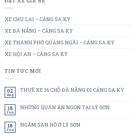
ĐẶT XE GIÁ RẺ
XE CHU LAI – CẢNG SA KỲ
XE ĐÀ NẴNG – CẢNG SA KỲ
XE THÀNH PHỐ QUẢNG NGÃI – CẢNG SA KỲ
XE HỘI AN – CẢNG SA KỲ
TIN TỨC MỚI
THUÊ XE 16 CHỖ ĐÀ NẴNG ĐI CẢNG SA KỲ
02
Aug
NHỮNG QUÁN ĂN NGON TẠI LÝ SƠN
18
Jun
NGẮM SAN HÔ Ở LÝ SƠN
18
Jun