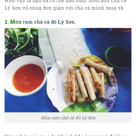
Như vậy là bạn đã có thể nấu được món bún chả cá
Lý Sơn vô cùng đơn giản với chả cá mình mua về.
2. Món
ram chả cá đỏ Lý Sơn
.
Món ram chả cá đỏ Lý Sơn