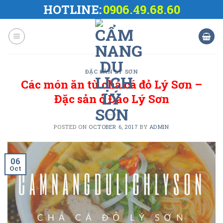
Skip
HOTLINE:
0906.49.68.60
to
content
ĐẶC SẢN LÝ SƠN
Các món ăn từ chả cá đỏ Lý Sơn –
Đặc sản ở Đảo Lý Sơn
POSTED ON
OCTOBER 6, 2017
BY
ADMIN
06
Oct