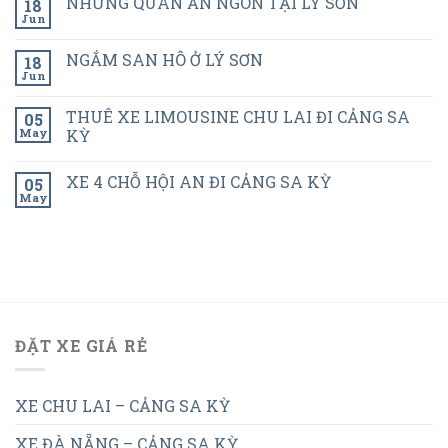
NHỮNG QUÁN ĂN NGON TẠI LÝ SƠN
18
Jun
NGẮM SAN HÔ Ở LÝ SƠN
18
Jun
THUÊ XE LIMOUSINE CHU LAI ĐI CẢNG SA
05
May
KỲ
XE 4 CHỖ HỘI AN ĐI CẢNG SA KỲ
05
May
ĐẶT XE GIÁ RẺ
XE CHU LAI – CẢNG SA KỲ
XE ĐÀ NẴNG – CẢNG SA KỲ