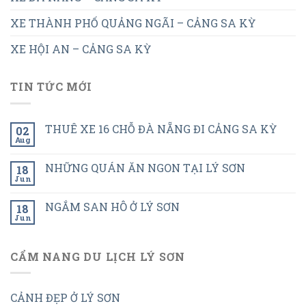
XE THÀNH PHỐ QUẢNG NGÃI – CẢNG SA KỲ
XE HỘI AN – CẢNG SA KỲ
TIN TỨC MỚI
THUÊ XE 16 CHỖ ĐÀ NẴNG ĐI CẢNG SA KỲ
02
Aug
NHỮNG QUÁN ĂN NGON TẠI LÝ SƠN
18
Jun
NGẮM SAN HÔ Ở LÝ SƠN
18
Jun
CẨM NANG DU LỊCH LÝ SƠN
CẢNH ĐẸP Ở LÝ SƠN