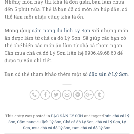
Những món này thì khá là đơn giản, bạn làm chưa
đến 5 phút nữa. Thế là bạn đã có món ăn hấp dẫn, có
thể làm mồi nhậu cũng khá là ổn.
Mong rằng
cẩm nang du lịch Lý Sơn
với những món
ăn được làm từ chả cá đỏ Lý Sơn. Sẽ giúp các bạn có
thể chế biến các món ăn làm từ chả cá thơm ngon.
Cần mua chả cá đỏ Lý Sơn liên hệ 0906.49.68.60 để
được tư vấn chi tiết.
Bạn có thể tham khảo thêm một số
đặc sản ở Lý Sơn
.
This entry was posted in
ĐẶC SẢN LÝ SƠN
and tagged
bún chả cá Lý
Sơn
,
Cẩm nang du lịch Lý Sơn
,
Chả cá đỏ Lý Sơn
,
chả cá Lý Sơn
,
Lý
Sơn
,
mua chả cá đỏ Lý Sơn
,
ram chả cá đỏ Lý Sơn
.