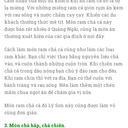
Cảm nhận của mọi du khách khi ăn ram cá đó là sự
lạ miệng. Với những miếng ram cá giòn rụm ăn kèm
với rau sống và nước chấm cay cay. Khiến các du
khách thưởng thức mê tít. Món ram chả cá này
được bán rất nhiều ở Quảng Ngãi, cũng là món ăn
thường xuất hiện của các gia đình ở nơi đây.
Cách làm món ram chả cá cũng như làm các loại
ram khác. Bạn chỉ việc thay bằng nguyên liệu chả
vào, và cuốn thành những cuộn tròn. Khi chiên ram
chả cá trong dầu nóng bạn chú ý đảo ram cho đều.
Khi ram chín thì vớt ra đĩa. Bạn có thể cuốn với
bánh tráng và rau sống. Nên làm thêm một chén
mắm chua ngọt ăn để chấm gia vị nữa.
Món ram chả cá đỏ Lý Sơn này cũng được làm vô
cùng đơn giản.
3. Món chả hấp, chả chiên.