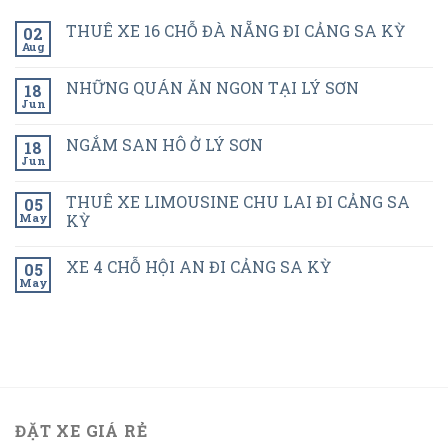
THUÊ XE 16 CHỖ ĐÀ NẴNG ĐI CẢNG SA KỲ
02
Aug
NHỮNG QUÁN ĂN NGON TẠI LÝ SƠN
18
Jun
NGẮM SAN HÔ Ở LÝ SƠN
18
Jun
THUÊ XE LIMOUSINE CHU LAI ĐI CẢNG SA
05
May
KỲ
XE 4 CHỖ HỘI AN ĐI CẢNG SA KỲ
05
May
ĐẶT XE GIÁ RẺ