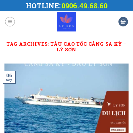
Skip
HOTLINE:
0906.49.68.60
to
content
TAG ARCHIVES:
TÀU CAO TỐC CẢNG SA KỲ –
LÝ SƠN
06
Sep