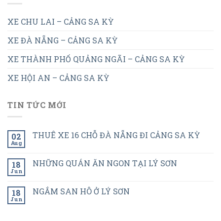
XE CHU LAI – CẢNG SA KỲ
XE ĐÀ NẴNG – CẢNG SA KỲ
XE THÀNH PHỐ QUẢNG NGÃI – CẢNG SA KỲ
XE HỘI AN – CẢNG SA KỲ
TIN TỨC MỚI
THUÊ XE 16 CHỖ ĐÀ NẴNG ĐI CẢNG SA KỲ
02
Aug
NHỮNG QUÁN ĂN NGON TẠI LÝ SƠN
18
Jun
NGẮM SAN HÔ Ở LÝ SƠN
18
Jun