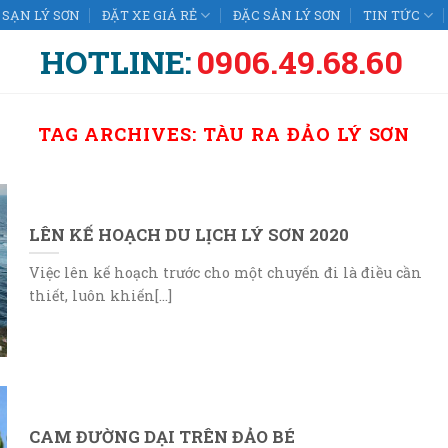
SẠN LÝ SƠN
ĐẶT XE GIÁ RẺ
ĐẶC SẢN LÝ SƠN
TIN TỨC
HOTLINE:
0906.49.68.60
TAG ARCHIVES:
TÀU RA ĐẢO LÝ SƠN
LÊN KẾ HOẠCH DU LỊCH LÝ SƠN 2020
Việc lên kế hoạch trước cho một chuyến đi là điều cần
thiết, luôn khiến[...]
CAM ĐƯỜNG DẠI TRÊN ĐẢO BÉ