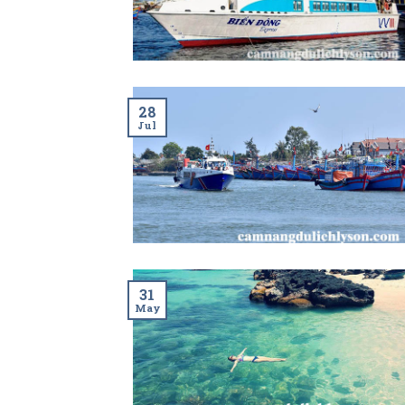
28
Jul
31
May