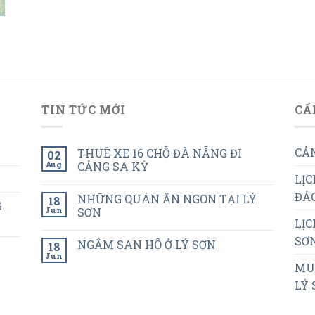
TIN TỨC MỚI
CẨ
CẢN
THUÊ XE 16 CHỖ ĐÀ NẴNG ĐI
02
Aug
CẢNG SA KỲ
LỊC
ĐẢO
NHỮNG QUÁN ĂN NGON TẠI LÝ
18
G
Jun
SƠN
LỊC
SƠN
NGẮM SAN HÔ Ở LÝ SƠN
18
Jun
MUA
LÝ 