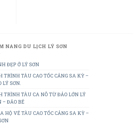
M NANG DU LỊCH LÝ SƠN
H ĐẸP Ở LÝ SƠN
H TRÌNH TÀU CAO TỐC CẢNG SA KỲ –
 LÝ SƠN.
H TRÌNH TÀU CA NÔ TỪ ĐẢO LỚN LÝ
 – ĐẢO BÉ
 HỘ VÉ TÀU CAO TỐC CẢNG SA KỲ –
SƠN