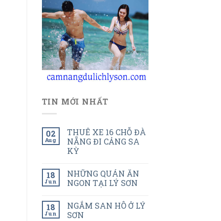
TIN MỚI NHẤT
THUÊ XE 16 CHỖ ĐÀ
02
Aug
NẴNG ĐI CẢNG SA
KỲ
NHỮNG QUÁN ĂN
18
Jun
NGON TẠI LÝ SƠN
NGẮM SAN HÔ Ở LÝ
18
Jun
SƠN