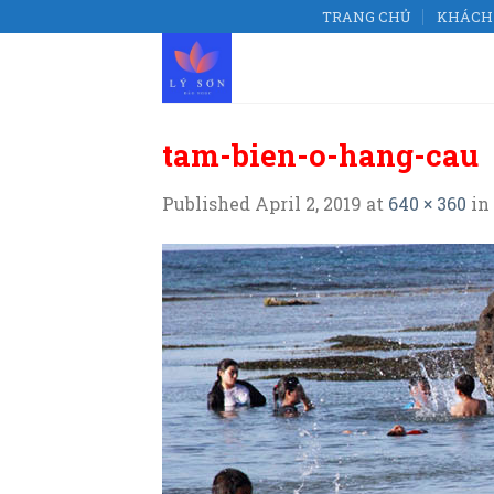
Skip
TRANG CHỦ
KHÁCH 
to
content
tam-bien-o-hang-cau
Published
April 2, 2019
at
640 × 360
in