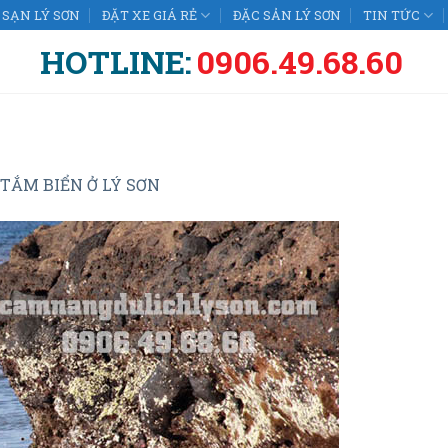
SẠN LÝ SƠN
ĐẶT XE GIÁ RẺ
ĐẶC SẢN LÝ SƠN
TIN TỨC
HOTLINE:
0906.49.68.60
TẮM BIỂN Ở LÝ SƠN