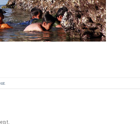
ent
.
ent.