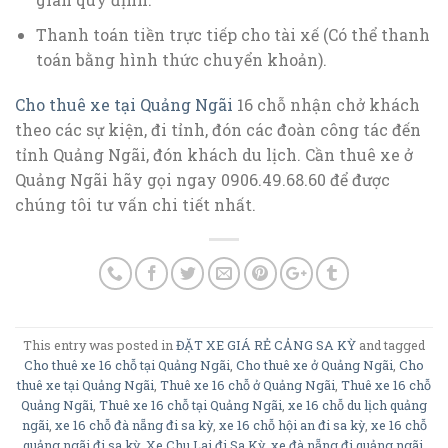
Thanh toán tiền trực tiếp cho tài xế (Có thể thanh
toán bằng hình thức chuyển khoản).
Cho thuê xe tại Quảng Ngãi
16 chỗ nhận chở khách
theo các sự kiện, đi tỉnh, đón các đoàn công tác đến
tỉnh Quảng Ngãi, đón khách du lịch. Cần thuê xe ở
Quảng Ngãi hãy gọi ngay 0906.49.68.60 để được
chúng tôi tư vấn chi tiết nhất.
This entry was posted in
ĐẶT XE GIÁ RẺ CẢNG SA KỲ
and tagged
Cho thuê xe 16 chỗ tại Quảng Ngãi
,
Cho thuê xe ở Quảng Ngãi
,
Cho
thuê xe tại Quảng Ngãi
,
Thuê xe 16 chỗ ở Quảng Ngãi
,
Thuê xe 16 chỗ
Quảng Ngãi
,
Thuê xe 16 chỗ tại Quảng Ngãi
,
xe 16 chỗ du lịch quảng
ngãi
,
xe 16 chỗ đà nẵng đi sa kỳ
,
xe 16 chỗ hội an đi sa kỳ
,
xe 16 chỗ
quảng ngãi đi sa kỳ
,
Xe Chu Lai đi Sa Kỳ
,
xe đà nẵng đi quảng ngãi
,