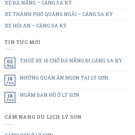
XE ĐÀ NẴNG – CẢNG SA KỲ
XE THÀNH PHỐ QUẢNG NGÃI – CẢNG SA KỲ
XE HỘI AN – CẢNG SA KỲ
TIN TỨC MỚI
THUÊ XE 16 CHỖ ĐÀ NẴNG ĐI CẢNG SA KỲ
02
Aug
NHỮNG QUÁN ĂN NGON TẠI LÝ SƠN
18
Jun
NGẮM SAN HÔ Ở LÝ SƠN
18
Jun
CẨM NANG DU LỊCH LÝ SƠN