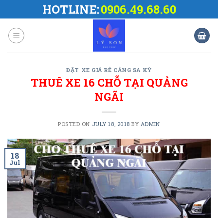
Skip
HOTLINE:
0906.49.68.60
to
content
ĐẶT XE GIÁ RẺ CẢNG SA KỲ
THUÊ XE 16 CHỖ TẠI QUẢNG
NGÃI
POSTED ON
JULY 18, 2018
BY
ADMIN
18
Jul