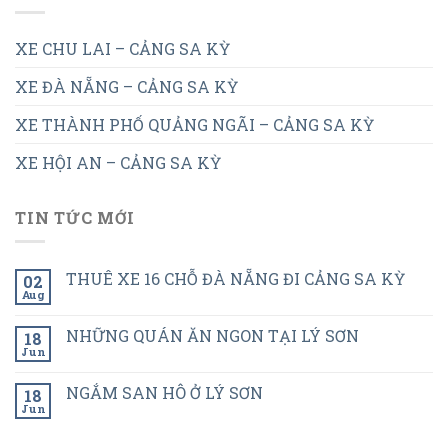
XE CHU LAI – CẢNG SA KỲ
XE ĐÀ NẴNG – CẢNG SA KỲ
XE THÀNH PHỐ QUẢNG NGÃI – CẢNG SA KỲ
XE HỘI AN – CẢNG SA KỲ
TIN TỨC MỚI
THUÊ XE 16 CHỖ ĐÀ NẴNG ĐI CẢNG SA KỲ
02
Aug
NHỮNG QUÁN ĂN NGON TẠI LÝ SƠN
18
Jun
NGẮM SAN HÔ Ở LÝ SƠN
18
Jun