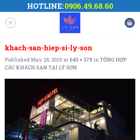
Skip
HOTLINE:
0906.49.68.60
to
content
khach-san-hiep-si-ly-son
Published
May 28, 2019
at
640 × 378
in
TỔNG HỢP
CÁC KHÁCH SẠN TẠI LÝ SƠN