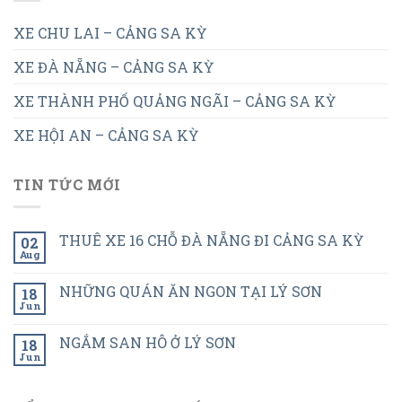
XE CHU LAI – CẢNG SA KỲ
XE ĐÀ NẴNG – CẢNG SA KỲ
XE THÀNH PHỐ QUẢNG NGÃI – CẢNG SA KỲ
XE HỘI AN – CẢNG SA KỲ
TIN TỨC MỚI
THUÊ XE 16 CHỖ ĐÀ NẴNG ĐI CẢNG SA KỲ
02
Aug
NHỮNG QUÁN ĂN NGON TẠI LÝ SƠN
18
Jun
NGẮM SAN HÔ Ở LÝ SƠN
18
Jun