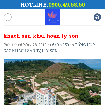
Skip
HOTLINE:
0906.49.68.60
to
content
khach-san-khai-hoan-ly-son
Published
May 28, 2019
at
640 × 359
in
TỔNG HỢP
CÁC KHÁCH SẠN TẠI LÝ SƠN