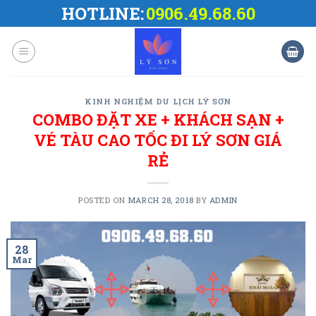
Skip
HOTLINE:
0906.49.68.60
to
content
KINH NGHIỆM DU LỊCH LÝ SƠN
COMBO ĐẶT XE + KHÁCH SẠN +
VÉ TÀU CAO TỐC ĐI LÝ SƠN GIÁ
RẺ
POSTED ON
MARCH 28, 2018
BY
ADMIN
28
Mar