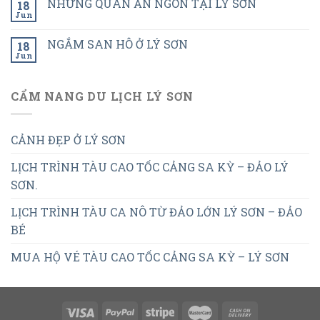
NHỮNG QUÁN ĂN NGON TẠI LÝ SƠN
18
Jun
NGẮM SAN HÔ Ở LÝ SƠN
18
Jun
CẨM NANG DU LỊCH LÝ SƠN
CẢNH ĐẸP Ở LÝ SƠN
LỊCH TRÌNH TÀU CAO TỐC CẢNG SA KỲ – ĐẢO LÝ
SƠN.
LỊCH TRÌNH TÀU CA NÔ TỪ ĐẢO LỚN LÝ SƠN – ĐẢO
BÉ
MUA HỘ VÉ TÀU CAO TỐC CẢNG SA KỲ – LÝ SƠN