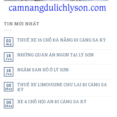
TIN MỚI NHẤT
THUÊ XE 16 CHỖ ĐÀ NẴNG ĐI CẢNG SA KỲ
02
Aug
NHỮNG QUÁN ĂN NGON TẠI LÝ SƠN
18
Jun
NGẮM SAN HÔ Ở LÝ SƠN
18
Jun
THUÊ XE LIMOUSINE CHU LAI ĐI CẢNG SA
05
May
KỲ
XE 4 CHỖ HỘI AN ĐI CẢNG SA KỲ
05
May