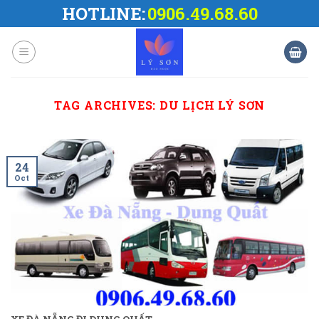
Skip
HOTLINE:
0906.49.68.60
to
content
TAG ARCHIVES:
DU LỊCH LÝ SƠN
24
Oct
XE ĐÀ NẴNG ĐI DUNG QUẤT