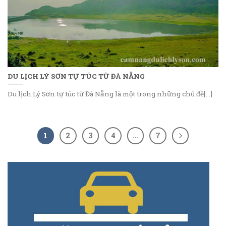
DU LỊCH LÝ SƠN TỰ TÚC TỪ ĐÀ NẴNG
Du lịch Lý Sơn tự túc từ Đà Nẵng là một trong những chủ đề[...]
1
2
3
4
…
7