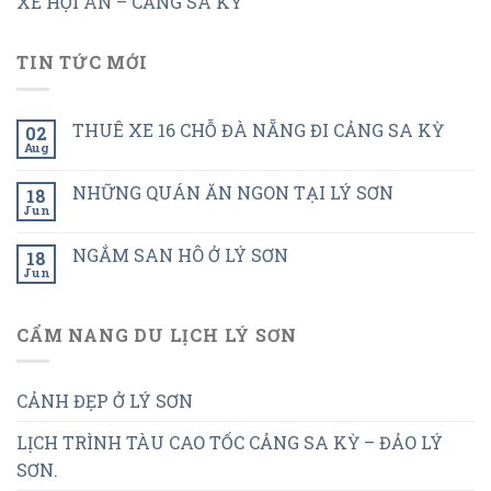
XE HỘI AN – CẢNG SA KỲ
TIN TỨC MỚI
THUÊ XE 16 CHỖ ĐÀ NẴNG ĐI CẢNG SA KỲ
02
Aug
NHỮNG QUÁN ĂN NGON TẠI LÝ SƠN
18
Jun
NGẮM SAN HÔ Ở LÝ SƠN
18
Jun
CẨM NANG DU LỊCH LÝ SƠN
CẢNH ĐẸP Ở LÝ SƠN
LỊCH TRÌNH TÀU CAO TỐC CẢNG SA KỲ – ĐẢO LÝ
SƠN.