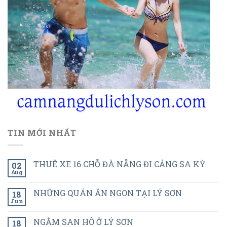
TIN MỚI NHẤT
THUÊ XE 16 CHỖ ĐÀ NẴNG ĐI CẢNG SA KỲ
02
Aug
NHỮNG QUÁN ĂN NGON TẠI LÝ SƠN
18
Jun
NGẮM SAN HÔ Ở LÝ SƠN
18