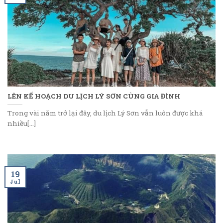
LÊN KẾ HOẠCH DU LỊCH LÝ SƠN CÙNG GIA ĐÌNH
Trong vài năm trở lại đây, du lịch Lý Sơn vẫn luôn được khá
nhiều[...]
19
Jul