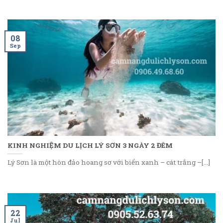
08
Sep
KINH NGHIỆM DU LỊCH LÝ SƠN 3 NGÀY 2 ĐÊM
Lý Sơn là một hòn đảo hoang sơ với biển xanh – cát trắng –[...]
22
Jul