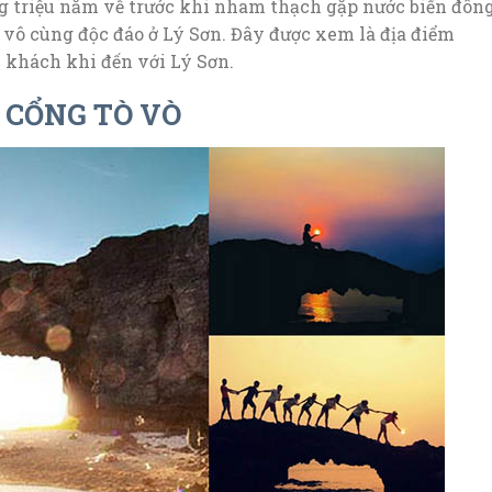
ng triệu năm về trước khi nham thạch gặp nước biển đôn
 vô cùng độc đáo ở Lý Sơn. Đây được xem là địa điểm
 khách khi đến với Lý Sơn.
CỔNG TÒ VÒ