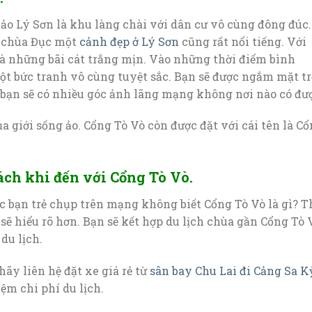
ảo Lý Sơn là khu làng chài với dân cư vô cùng đông đúc.
có chùa Đục một
cảnh đẹp ở Lý Sơn
cũng rất nổi tiếng. Với
là những bãi cát trắng mịn. Vào những thời điểm bình
t bức tranh vô cùng tuyệt sắc. Bạn sẽ được ngắm mặt tr
y bạn sẽ có nhiều góc ảnh lãng mạng không nơi nào có đư
 giới sống ảo. Cổng Tò Vò còn được đặt với cái tên là C
ch khi đến với Cổng Tò Vò.
 bạn trẻ chụp trên mạng không biết Cổng Tò Vò là gì? T
ẽ hiểu rõ hơn. Bạn sẽ kết hợp du lịch chùa gần Cổng Tò 
du lịch.
hãy liên hệ đặt xe giá rẻ từ
sân bay Chu Lai đi Cảng Sa K
iệm chi phí du lịch.