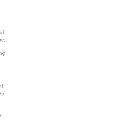
ời
ợc.
ổng
hì
Vò
ỳ
,