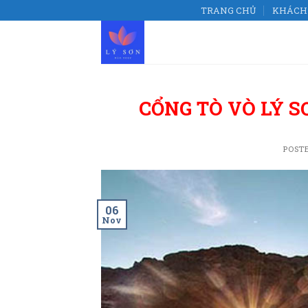
Skip
TRANG CHỦ
KHÁCH 
to
content
CỔNG TÒ VÒ LÝ 
POST
06
Nov