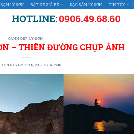
SẠN LÝ SƠN
ĐẶT XE GIÁ RẺ
ĐẶC SẢN LÝ SƠN
TIN TỨC
HOTLINE:
0906.49.68.60
CẢNH ĐẸP LÝ SƠN
SƠN – THIÊN ĐƯỜNG CHỤP ẢNH
ED ON
NOVEMBER 6, 2017
BY
ADMIN