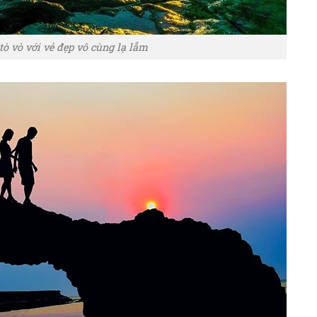
tò vò với vẻ đẹp vô cùng lạ lẫm