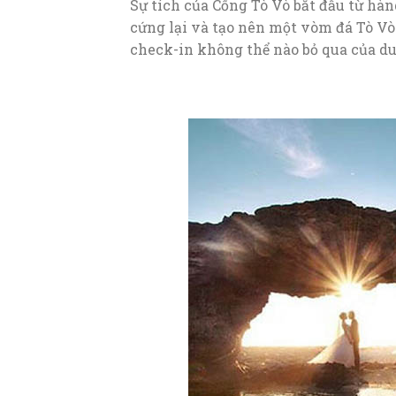
Sự tích của Cổng Tò Vò bắt đầu từ hà
cứng lại và tạo nên một vòm đá Tò Vò
check-in không thể nào bỏ qua của du