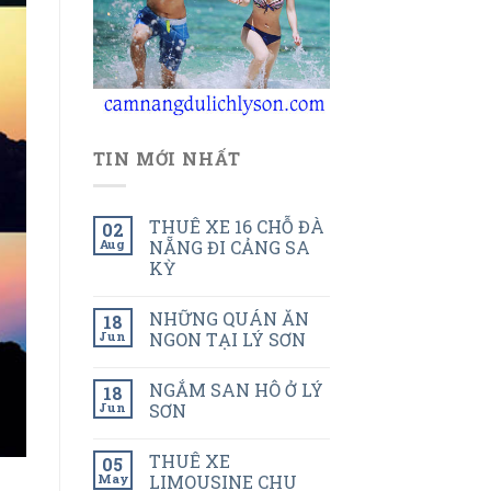
TIN MỚI NHẤT
THUÊ XE 16 CHỖ ĐÀ
02
Aug
NẴNG ĐI CẢNG SA
KỲ
NHỮNG QUÁN ĂN
18
Jun
NGON TẠI LÝ SƠN
NGẮM SAN HÔ Ở LÝ
18
Jun
SƠN
THUÊ XE
05
May
LIMOUSINE CHU