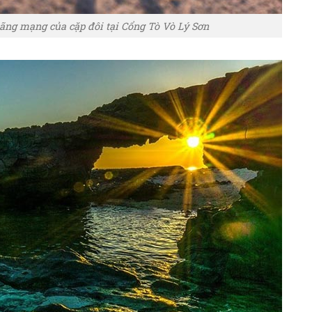
ãng mạng của cặp đôi tại Cổng Tò Vò Lý Sơn