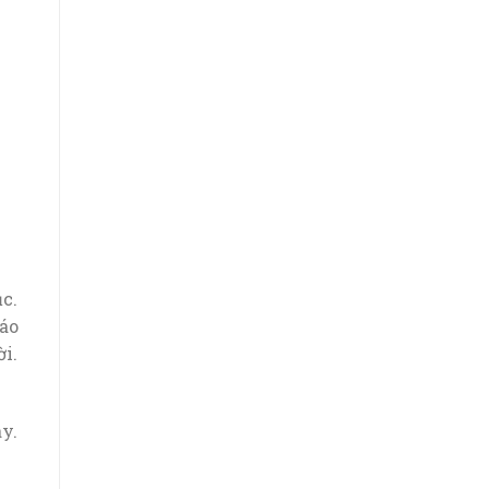
c.
đáo
i.
y.