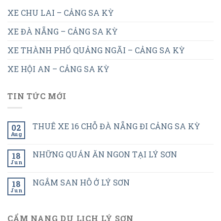
XE CHU LAI – CẢNG SA KỲ
XE ĐÀ NẴNG – CẢNG SA KỲ
XE THÀNH PHỐ QUẢNG NGÃI – CẢNG SA KỲ
XE HỘI AN – CẢNG SA KỲ
TIN TỨC MỚI
THUÊ XE 16 CHỖ ĐÀ NẴNG ĐI CẢNG SA KỲ
02
Aug
NHỮNG QUÁN ĂN NGON TẠI LÝ SƠN
18
Jun
NGẮM SAN HÔ Ở LÝ SƠN
18
Jun
CẨM NANG DU LỊCH LÝ SƠN