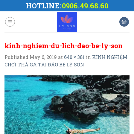
Skip
HOTLINE:
0906.49.68.60
to
content
kinh-nghiem-du-lich-dao-be-ly-son
Published
May 6, 2019
at
640 × 381
in
KINH NGHIỆM
CHƠI THẢ GA TẠI ĐẢO BÉ LÝ SƠN