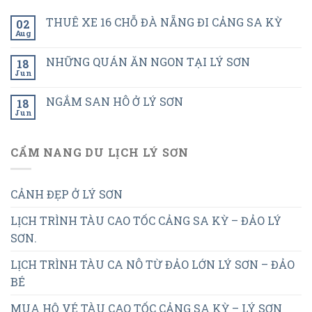
THUÊ XE 16 CHỖ ĐÀ NẴNG ĐI CẢNG SA KỲ
02
Aug
NHỮNG QUÁN ĂN NGON TẠI LÝ SƠN
18
Jun
NGẮM SAN HÔ Ở LÝ SƠN
18
Jun
CẨM NANG DU LỊCH LÝ SƠN
CẢNH ĐẸP Ở LÝ SƠN
LỊCH TRÌNH TÀU CAO TỐC CẢNG SA KỲ – ĐẢO LÝ
SƠN.
LỊCH TRÌNH TÀU CA NÔ TỪ ĐẢO LỚN LÝ SƠN – ĐẢO
BÉ
MUA HỘ VÉ TÀU CAO TỐC CẢNG SA KỲ – LÝ SƠN