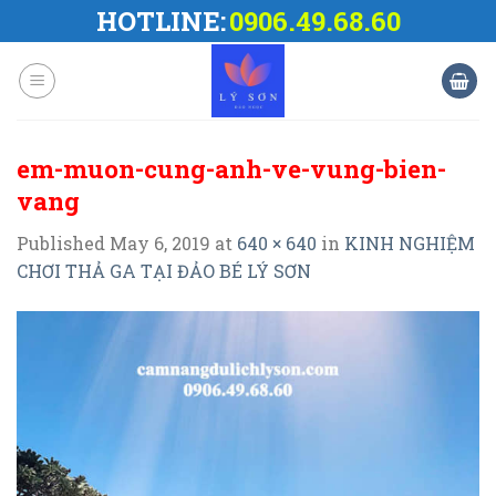
Skip
HOTLINE:
0906.49.68.60
to
content
em-muon-cung-anh-ve-vung-bien-
vang
Published
May 6, 2019
at
640 × 640
in
KINH NGHIỆM
CHƠI THẢ GA TẠI ĐẢO BÉ LÝ SƠN